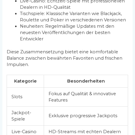
Live-Casino: Echtzeit-Spiele mit professionellen
Dealern in HD-Qualität
Tischspiele: Klassische Varianten wie Blackjack,
Roulette und Poker in verschiedenen Versionen
Neuheiten: Regelmäßige Updates mit den
neuesten Veröffentlichungen der besten
Entwickler
Diese Zusammensetzung bietet eine komfortable
Balance zwischen bewährten Favoriten und frischen
Impulsen.
Kategorie
Besonderheiten
Fokus auf Qualität & innovative
Slots
Features
Jackpot-
Exklusive progressive Jackpots
Spiele
Live-Casino
HD-Streams mit echten Dealern