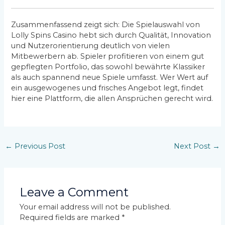
Zusammenfassend zeigt sich: Die Spielauswahl von
Lolly Spins Casino hebt sich durch Qualität, Innovation
und Nutzerorientierung deutlich von vielen
Mitbewerbern ab. Spieler profitieren von einem gut
gepflegten Portfolio, das sowohl bewährte Klassiker
als auch spannend neue Spiele umfasst. Wer Wert auf
ein ausgewogenes und frisches Angebot legt, findet
hier eine Plattform, die allen Ansprüchen gerecht wird.
←
Previous Post
Next Post
→
Leave a Comment
Your email address will not be published.
Required fields are marked
*