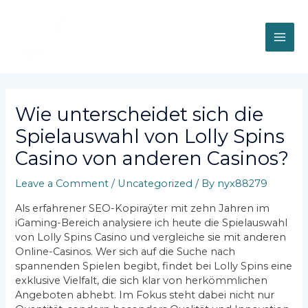
Skip
MAI
to
content
ME
Post
navigation
Wie unterscheidet sich die
Spielauswahl von Lolly Spins
Casino von anderen Casinos?
Leave a Comment
/
Uncategorized
/ By
nyx88279
Als erfahrener SEO-Kopiraÿter mit zehn Jahren im
iGaming-Bereich analysiere ich heute die Spielauswahl
von Lolly Spins Casino und vergleiche sie mit anderen
Online-Casinos. Wer sich auf die Suche nach
spannenden Spielen begibt, findet bei Lolly Spins eine
exklusive Vielfalt, die sich klar von herkömmlichen
Angeboten abhebt. Im Fokus steht dabei nicht nur