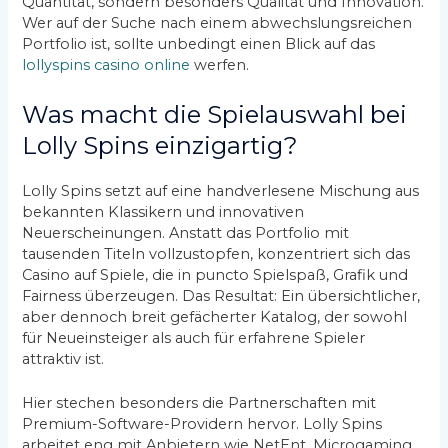
Quantität, sondern besonders Qualität und Innovation.
Wer auf der Suche nach einem abwechslungsreichen
Portfolio ist, sollte unbedingt einen Blick auf das
lollyspins casino online
werfen.
Was macht die Spielauswahl bei
Lolly Spins einzigartig?
Lolly Spins setzt auf eine handverlesene Mischung aus
bekannten Klassikern und innovativen
Neuerscheinungen. Anstatt das Portfolio mit
tausenden Titeln vollzustopfen, konzentriert sich das
Casino auf Spiele, die in puncto Spielspaß, Grafik und
Fairness überzeugen. Das Resultat: Ein übersichtlicher,
aber dennoch breit gefächerter Katalog, der sowohl
für Neueinsteiger als auch für erfahrene Spieler
attraktiv ist.
Hier stechen besonders die Partnerschaften mit
Premium-Software-Providern hervor. Lolly Spins
arbeitet eng mit Anbietern wie NetEnt, Microgaming