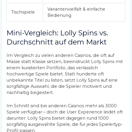
Variantenvielfalt & einfache
Tischspiele
Bedienung
Mini-Vergleich: Lolly Spins vs.
Durchschnitt auf dem Markt
Im Vergleich zu vielen anderen Casinos, die oft auf
Masse statt Klasse setzen, beeindruckt Lolly Spins mit
einem kuratierten Portfolio, das verlässlich
hochwertige Spiele bietet. Statt hunderte oft
unbekannte Titel zu listen, setzt Lolly Spins auf eine
sorgfältige Auswahl, die die Spieler motiviert und
nachhaltig begeistert.
Im Schnitt sind bei anderen Casinos mehr als 3000
Spiele verfügbar – doch die User Experience leidet oft
darunter. Lolly Spins bietet dagegen rund 1000
sorgfältig ausgewählte Spiele, die für jedes Spielertyp-
Profil passen.