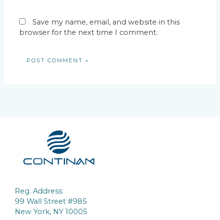
Save my name, email, and website in this
browser for the next time I comment.
Reg. Address:
99 Wall Street #985
New York, NY 10005