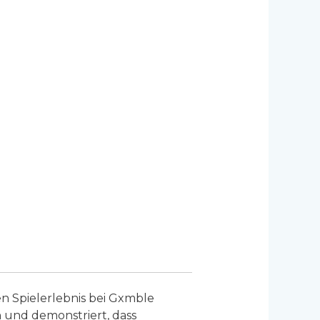
n Spielerlebnis bei Gxmble
n und demonstriert, dass