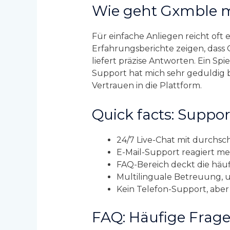
Wie geht Gxmble 
Für einfache Anliegen reicht oft 
Erfahrungsberichte zeigen, dass 
liefert präzise Antworten. Ein Spi
Support hat mich sehr geduldig b
Vertrauen in die Plattform.
Quick facts: Suppo
24/7 Live-Chat mit durchsch
E-Mail-Support reagiert me
FAQ-Bereich deckt die häuf
Multilinguale Betreuung, u
Kein Telefon-Support, abe
FAQ: Häufige Frage