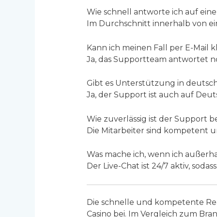
Wie schnell antworte ich auf ein
Im Durchschnitt innerhalb von ein
Kann ich meinen Fall per E-Mail k
Ja, das Supportteam antwortet no
Gibt es Unterstützung in deutsc
Ja, der Support ist auch auf Deut
Wie zuverlässig ist der Support 
Die Mitarbeiter sind kompetent u
Was mache ich, wenn ich außerha
Der Live-Chat ist 24/7 aktiv, soda
Die schnelle und kompetente Rea
Casino bei. Im Vergleich zum Bra