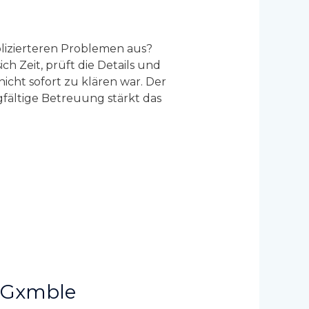
mplizierteren Problemen aus?
 Zeit, prüft die Details und
nicht sofort zu klären war. Der
gfältige Betreuung stärkt das
i Gxmble