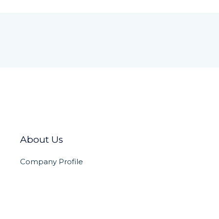
About Us
Company Profile