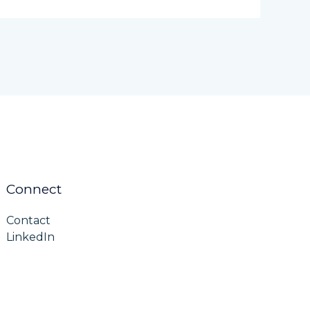
Connect
Contact
LinkedIn