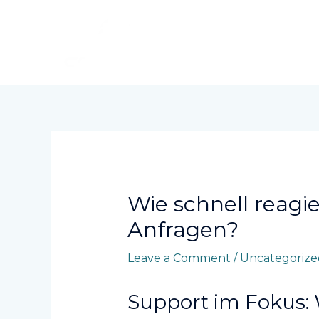
Skip
to
content
Post
navigation
Wie schnell reagi
Anfragen?
Leave a Comment
/
Uncategorize
Support im Fokus: 