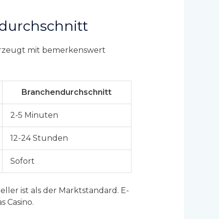
ndurchschnitt
berzeugt mit bemerkenswert
Branchendurchschnitt
2-5 Minuten
12-24 Stunden
Sofort
ler ist als der Marktstandard. E-
s Casino.