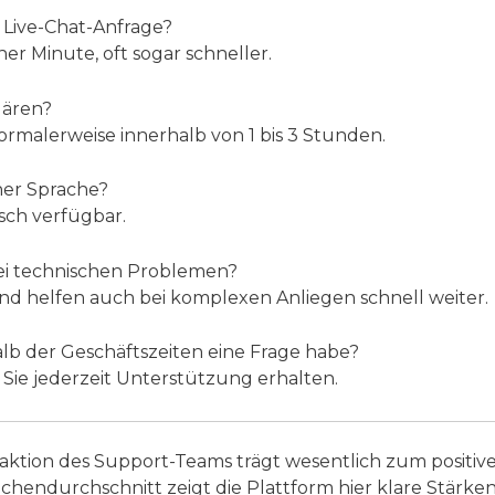
e Live-Chat-Anfrage?
er Minute, oft sogar schneller.
lären?
rmalerweise innerhalb von 1 bis 3 Stunden.
her Sprache?
sch verfügbar.
bei technischen Problemen?
nd helfen auch bei komplexen Anliegen schnell weiter.
lb der Geschäftszeiten eine Frage habe?
ss Sie jederzeit Unterstützung erhalten.
ktion des Support-Teams trägt wesentlich zum positive
nchendurchschnitt zeigt die Plattform hier klare Stärke