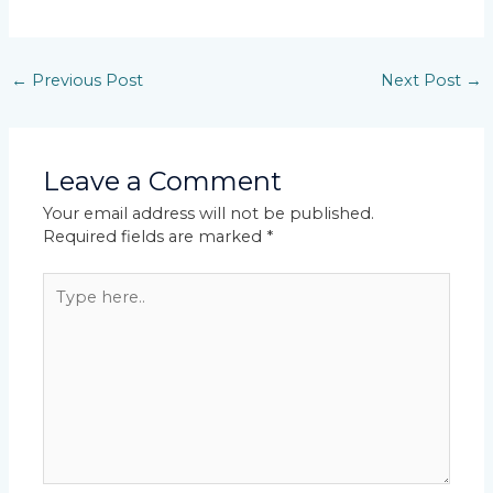
←
Previous Post
Next Post
→
Leave a Comment
Your email address will not be published.
Required fields are marked
*
Type
here..