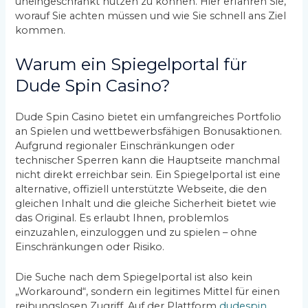
uneingeschränkt nutzen zu können. Hier erfahren Sie,
worauf Sie achten müssen und wie Sie schnell ans Ziel
kommen.
Warum ein Spiegelportal für
Dude Spin Casino?
Dude Spin Casino bietet ein umfangreiches Portfolio
an Spielen und wettbewerbsfähigen Bonusaktionen.
Aufgrund regionaler Einschränkungen oder
technischer Sperren kann die Hauptseite manchmal
nicht direkt erreichbar sein. Ein Spiegelportal ist eine
alternative, offiziell unterstützte Webseite, die den
gleichen Inhalt und die gleiche Sicherheit bietet wie
das Original. Es erlaubt Ihnen, problemlos
einzuzahlen, einzuloggen und zu spielen – ohne
Einschränkungen oder Risiko.
Die Suche nach dem Spiegelportal ist also kein
„Workaround“, sondern ein legitimes Mittel für einen
reibungslosen Zugriff. Auf der Plattform
dudespin