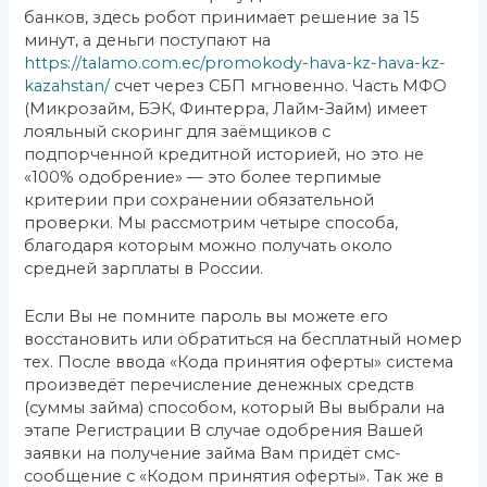
банков, здесь робот принимает решение за 15
минут, а деньги поступают на
https://talamo.com.ec/promokody-hava-kz-hava-kz-
kazahstan/
счет через СБП мгновенно. Часть МФО
(Микрозайм, БЭК, Финтерра, Лайм-Займ) имеет
лояльный скоринг для заёмщиков с
подпорченной кредитной историей, но это не
«100% одобрение» — это более терпимые
критерии при сохранении обязательной
проверки. Мы рассмотрим четыре способа,
благодаря которым можно получать около
средней зарплаты в России.
Если Вы не помните пароль вы можете его
восстановить или обратиться на бесплатный номер
тех. После ввода «Кода принятия оферты» система
произведёт перечисление денежных средств
(суммы займа) способом, который Вы выбрали на
этапе Регистрации В случае одобрения Вашей
заявки на получение займа Вам придёт смс-
сообщение с «Кодом принятия оферты». Так же в