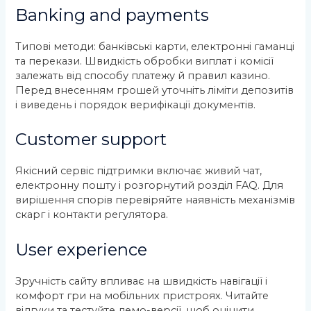
Banking and payments
Типові методи: банківські карти, електронні гаманці
та перекази. Швидкість обробки виплат і комісії
залежать від способу платежу й правил казино.
Перед внесенням грошей уточніть ліміти депозитів
і виведень і порядок верифікації документів.
Customer support
Якісний сервіс підтримки включає живий чат,
електронну пошту і розгорнутий розділ FAQ. Для
вирішення спорів перевіряйте наявність механізмів
скарг і контакти регулятора.
User experience
Зручність сайту впливає на швидкість навігації і
комфорт гри на мобільних пристроях. Читайте
відгуки та тестуйте демо-версії, щоб оцінити