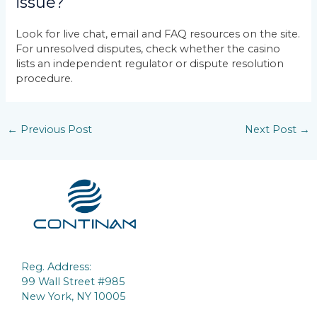
issue?
Look for live chat, email and FAQ resources on the site.
For unresolved disputes, check whether the casino
lists an independent regulator or dispute resolution
procedure.
←
Previous Post
Next Post
→
Reg. Address:
99 Wall Street #985
New York, NY 10005