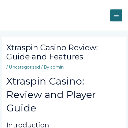
Skip
MAI
to
content
ME
Post
navigation
Xtraspin Casino Review:
Guide and Features
/
Uncategorized
/ By
admin
Xtraspin Casino:
Review and Player
Guide
Introduction