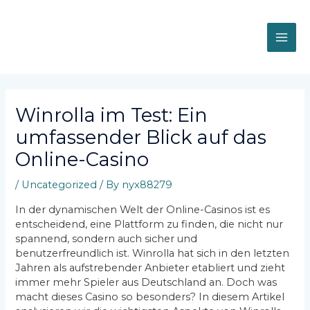
Skip
MAI
to
content
ME
Post
navigation
Winrolla im Test: Ein
umfassender Blick auf das
Online-Casino
/
Uncategorized
/ By
nyx88279
In der dynamischen Welt der Online-Casinos ist es
entscheidend, eine Plattform zu finden, die nicht nur
spannend, sondern auch sicher und
benutzerfreundlich ist. Winrolla hat sich in den letzten
Jahren als aufstrebender Anbieter etabliert und zieht
immer mehr Spieler aus Deutschland an. Doch was
macht dieses Casino so besonders? In diesem Artikel