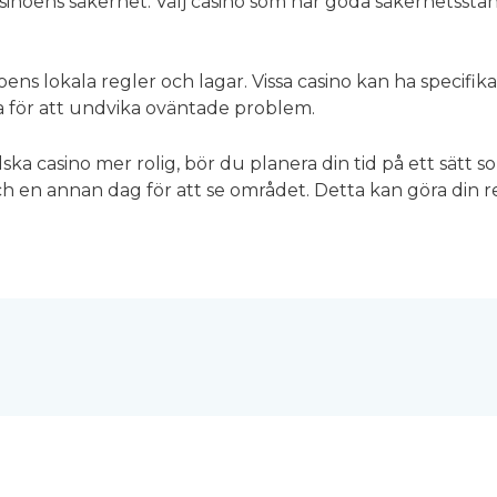
casinoens säkerhet. Välj casino som har goda säkerhetssta
oens lokala regler och lagar. Vissa casino kan ha specifika
ta för att undvika oväntade problem.
dska casino mer rolig, bör du planera din tid på ett sätt 
ch en annan dag för att se området. Detta kan göra din re