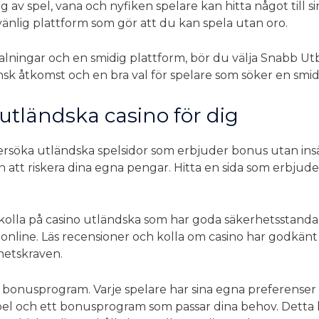
g av spel, vana och nyfiken spelare kan hitta något till s
lig plattform som gör att du kan spela utan oro.
ningar och en smidig plattform, bör du välja Snabb Utbe
sk åtkomst och en bra val för spelare som söker en smid
 utländska casino för dig
ersöka utländska spelsidor som erbjuder bonus utan insä
tan att riskera dina egna pengar. Hitta en sida som erbjud
 kolla på casino utländska som har goda säkerhetsstandar
 online. Läs recensioner och kolla om casino har godkänt 
rhetskraven.
ch bonusprogram. Varje spelare har sina egna preferenser 
l och ett bonusprogram som passar dina behov. Detta kan