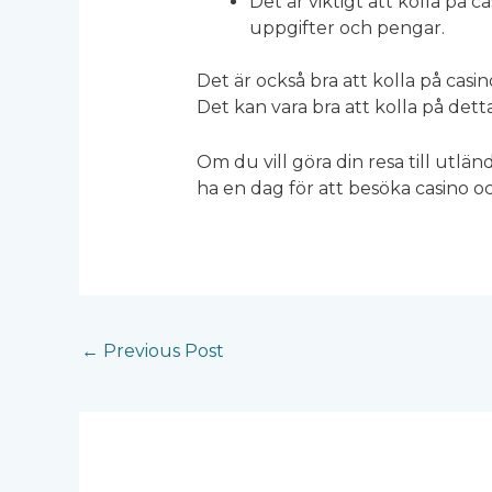
Det är viktigt att kolla på 
uppgifter och pengar.
Det är också bra att kolla på casin
Det kan vara bra att kolla på det
Om du vill göra din resa till utlän
ha en dag för att besöka casino o
←
Previous Post