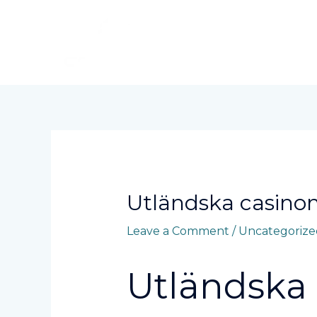
Skip
to
content
Post
navigation
Utländska casino
Leave a Comment
/
Uncategorize
Utländska