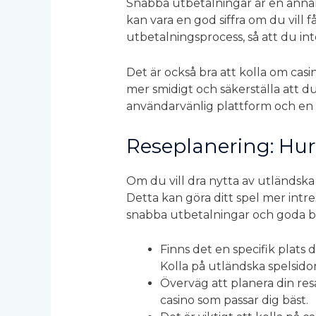
Snabba utbetalningar är en annan 
kan vara en god siffra om du vill f
utbetalningsprocess, så att du inte
Det är också bra att kolla om cas
mer smidigt och säkerställa att d
användarvänlig plattform och en s
Reseplanering: Hur 
Om du vill dra nytta av utländska 
Detta kan göra ditt spel mer intr
snabba utbetalningar och goda bon
Finns det en specifik plats 
Kolla på utländska spelsido
Överväg att planera din res
casino som passar dig bäst.