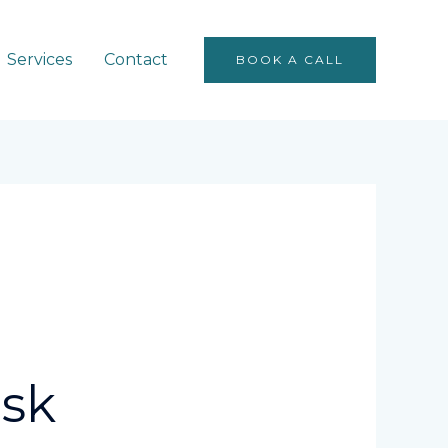
Services
Contact
BOOK A CALL
nsk