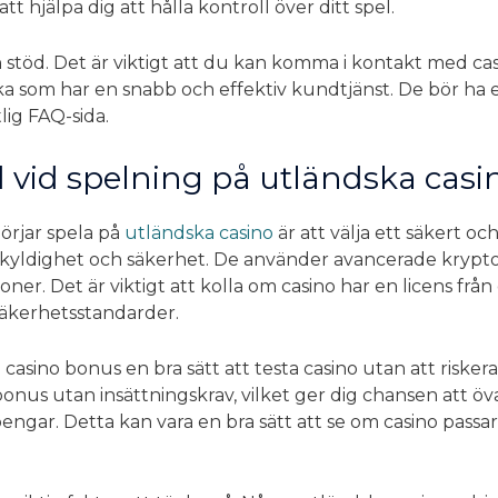
t hjälpa dig att hålla kontroll över ditt spel.
h stöd. Det är viktigt att du kan komma i kontakt med ca
ska som har en snabb och effektiv kundtjänst. De bör ha
lig FAQ-sida.
 vid spelning på utländska casi
örjar spela på
utländska casino
är att välja ett säkert oc
dskyldighet och säkerhet. De använder avancerade krypto
oner. Det är viktigt att kolla om casino har en licens fr
 säkerhetsstandarder.
casino bonus en bra sätt att testa casino utan att riske
onus utan insättningskrav, vilket ger dig chansen att öv
ngar. Detta kan vara en bra sätt att se om casino passa