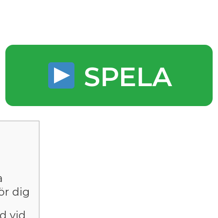
SPELA
a
ör dig
d vid