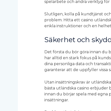
spelarbete och andra verktyg för at
Slutligen, kolla på kundtjänst oc
problem. Hitta ett casino utländ
enkla instruktioner och en helhet
Säkerhet och skydd
Det första du bör göra innan du b
har alltid en stark fokus på kun
dina personliga data och transakti
garanterar att de uppfyller vissa
Utan insättningskrav är utländska 
bästa utländska casino erbjuder b
innan du börjar spela med egna pe
insättningar.