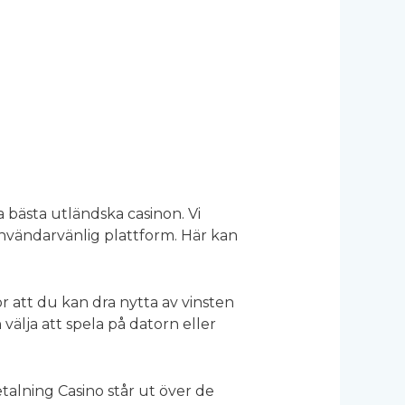
bästa utländska casinon. Vi
vändarvänlig plattform. Här kan
r att du kan dra nytta av vinsten
 välja att spela på datorn eller
alning Casino står ut över de