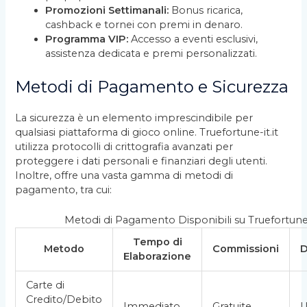
Promozioni Settimanali:
Bonus ricarica,
cashback e tornei con premi in denaro.
Programma VIP:
Accesso a eventi esclusivi,
assistenza dedicata e premi personalizzati.
Metodi di Pagamento e Sicurezza
La sicurezza è un elemento imprescindibile per
qualsiasi piattaforma di gioco online. Truefortune-it.it
utilizza protocolli di crittografia avanzati per
proteggere i dati personali e finanziari degli utenti.
Inoltre, offre una vasta gamma di metodi di
pagamento, tra cui:
Metodi di Pagamento Disponibili su Truefortune-i
Tempo di
Metodo
Commissioni
D
Elaborazione
Carte di
Credito/Debito
Immediato
Gratuite
U