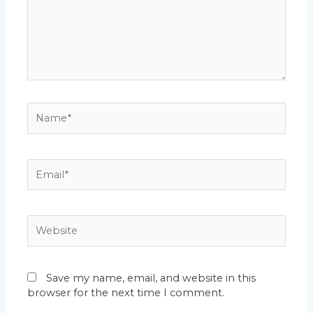
Name*
Email*
Website
Save my name, email, and website in this
browser for the next time I comment.