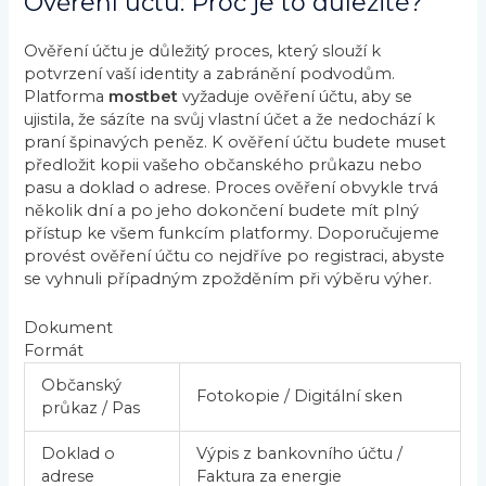
Ověření účtu: Proč je to důležité?
Ověření účtu je důležitý proces, který slouží k
potvrzení vaší identity a zabránění podvodům.
Platforma
mostbet
vyžaduje ověření účtu, aby se
ujistila, že sázíte na svůj vlastní účet a že nedochází k
praní špinavých peněz. K ověření účtu budete muset
předložit kopii vašeho občanského průkazu nebo
pasu a doklad o adrese. Proces ověření obvykle trvá
několik dní a po jeho dokončení budete mít plný
přístup ke všem funkcím platformy. Doporučujeme
provést ověření účtu co nejdříve po registraci, abyste
se vyhnuli případným zpožděním při výběru výher.
Dokument
Formát
Občanský
Fotokopie / Digitální sken
průkaz / Pas
Doklad o
Výpis z bankovního účtu /
adrese
Faktura za energie