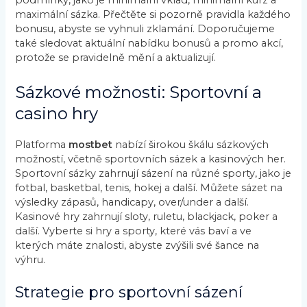
podmínky, jako je minimální vklad, minimální kurz a
maximální sázka. Přečtěte si pozorně pravidla každého
bonusu, abyste se vyhnuli zklamání. Doporučujeme
také sledovat aktuální nabídku bonusů a promo akcí,
protože se pravidelně mění a aktualizují.
Sázkové možnosti: Sportovní a
casino hry
Platforma
mostbet
nabízí širokou škálu sázkových
možností, včetně sportovních sázek a kasinových her.
Sportovní sázky zahrnují sázení na různé sporty, jako je
fotbal, basketbal, tenis, hokej a další. Můžete sázet na
výsledky zápasů, handicapy, over/under a další.
Kasinové hry zahrnují sloty, ruletu, blackjack, poker a
další. Vyberte si hry a sporty, které vás baví a ve
kterých máte znalosti, abyste zvýšili své šance na
výhru.
Strategie pro sportovní sázení