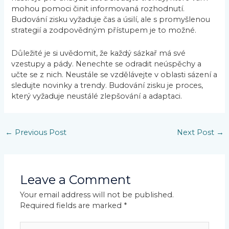
mohou pomoci činit informovaná rozhodnutí.
Budování zisku vyžaduje čas a úsilí, ale s promyšlenou
strategií a zodpovědným přístupem je to možné.
Důležité je si uvědomit, že každý sázkař má své
vzestupy a pády. Nenechte se odradit neúspěchy a
učte se z nich. Neustále se vzdělávejte v oblasti sázení a
sledujte novinky a trendy. Budování zisku je proces,
který vyžaduje neustálé zlepšování a adaptaci.
←
Previous Post
Next Post
→
Leave a Comment
Your email address will not be published.
Required fields are marked
*
Type