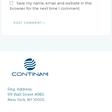
Save my name, email, and website in this
browser for the next time I comment.
Reg. Address:
99 Wall Street #985
New York, NY 10005