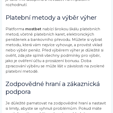
rozhodnutí.
Platební metody a výběr výher
Platforma
mostbet
nabízí širokou škálu platebních
metod, včetně platebních karet, elektronických
peněženek a bankovního převodu. Můžete si vybrat
metodu, která vám nejvíce vyhovuje, a provést vklad
nebo výběr peněz. Před výběrem výher je důležité si
ověřit, zda jste splnili všechny podmínky pro výběr,
jako je ověření účtu a prosázení bonusu. Doba
zpracování výběru se může lišit v závislosti na zvolené
platební metodě.
Zodpovědné hraní a zákaznická
podpora
Je důležité pamatovat na zodpovědné hraní a nastavit
si limity, abyste se vyhnuli problémům. Pokud máte