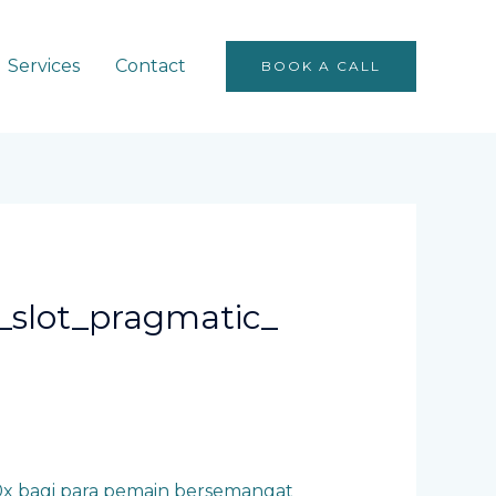
Services
Contact
BOOK A CALL
slot_pragmatic_
0x bagi para pemain bersemangat