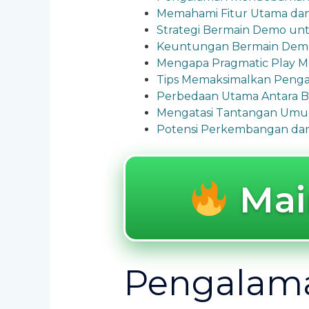
Memahami Fitur Utama dan
Strategi Bermain Demo u
Keuntungan Bermain Demo 
Mengapa Pragmatic Play 
Tips Memaksimalkan Peng
Perbedaan Utama Antara 
Mengatasi Tantangan Umum
Potensi Perkembangan dan 
Mai
Pengalam