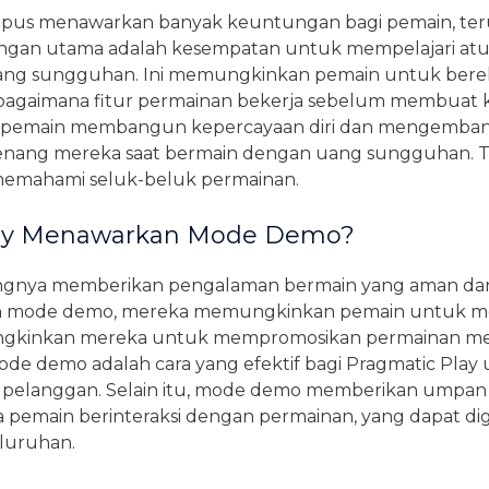
mpus menawarkan banyak keuntungan bagi pemain, ter
ungan utama adalah kesempatan untuk mempelajari at
ng sungguhan. Ini memungkinkan pemain untuk bere
agaimana fitur permainan bekerja sebelum membuat komi
emain membangun kepercayaan diri dan mengembangka
nang mereka saat bermain dengan uang sungguhan. Ti
memahami seluk-beluk permainan.
lay Menawarkan Mode Demo?
ngnya memberikan pengalaman bermain yang aman da
 mode demo, mereka memungkinkan pemain untuk me
memungkinkan mereka untuk mempromosikan permainan me
ode demo adalah cara yang efektif bagi Pragmatic Pla
pelanggan. Selain itu, mode demo memberikan umpan 
pemain berinteraksi dengan permainan, yang dapat d
luruhan.