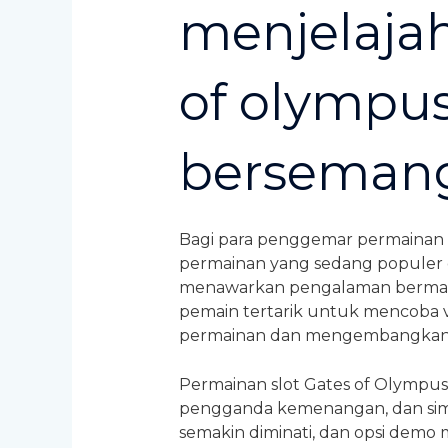
menjelajah
of olympu
berseman
Bagi para penggemar permainan s
permainan yang sedang populer 
menawarkan pengalaman bermain 
pemain tertarik untuk mencoba
permainan dan mengembangkan st
Permainan slot Gates of Olympus 
pengganda kemenangan, dan simbo
semakin diminati, dan opsi demo 