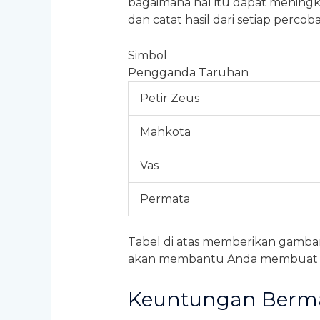
bagaimana hal itu dapat mening
dan catat hasil dari setiap per
Simbol
Pengganda Taruhan
Petir Zeus
Mahkota
Vas
Permata
Tabel di atas memberikan gambara
akan membantu Anda membuat ke
Keuntungan Berma