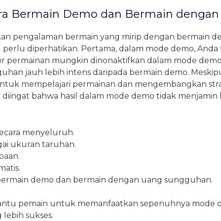
ra Bermain Demo dan Bermain dengan
n pengalaman bermain yang mirip dengan bermain d
 perlu diperhatikan. Pertama, dalam mode demo, And
ur permainan mungkin dinonaktifkan dalam mode demo.
uhan jauh lebih intens daripada bermain demo. Meski
untuk mempelajari permainan dan mengembangkan str
iingat bahwa hasil dalam mode demo tidak menjamin h
secara menyeluruh.
ai ukuran taruhan.
obaan.
atis.
bermain demo dan bermain dengan uang sungguhan.
antu pemain untuk memanfaatkan sepenuhnya mode d
lebih sukses.