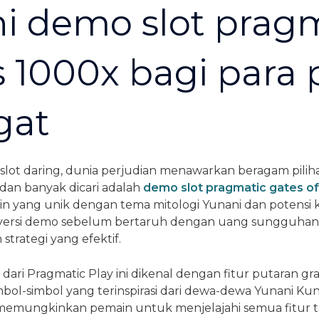
i demo slot pragm
s 1000x bagi para
gat
lot daring, dunia perjudian menawarkan beragam piliha
dan banyak dicari adalah
demo slot pragmatic gates o
yang unik dengan tema mitologi Yunani dan potensi 
 versi demo sebelum bertaruh dengan uang sungguh
rategi yang efektif.
dari Pragmatic Play ini dikenal dengan fitur putaran gr
l-simbol yang terinspirasi dari dewa-dewa Yunani Kuno
memungkinkan pemain untuk menjelajahi semua fitur tanp