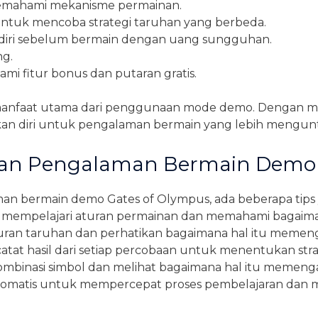
mahami mekanisme permainan.
tuk mencoba strategi taruhan yang berbeda.
iri sebelum bermain dengan uang sungguhan.
ng.
 fitur bonus dan putaran gratis.
 manfaat utama dari penggunaan mode demo. Dengan mem
pkan diri untuk pengalaman bermain yang lebih mengu
an Pengalaman Bermain Demo 
 bermain demo Gates of Olympus, ada beberapa tips y
mempelajari aturan permainan dan memahami bagaimana
ran taruhan dan perhatikan bagaimana hal itu memen
atat hasil dari setiap percobaan untuk menentukan stra
mbinasi simbol dan melihat bagaimana hal itu memeng
 otomatis untuk mempercepat proses pembelajaran da