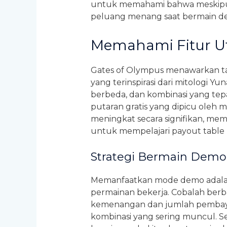
untuk memahami bahwa meskipun
peluang menang saat bermain d
Memahami Fitur U
Gates of Olympus menawarkan ta
yang terinspirasi dari mitologi Yun
berbeda, dan kombinasi yang tep
putaran gratis yang dipicu oleh
meningkat secara signifikan, me
untuk mempelajari payout tabl
Strategi Bermain Dem
Memanfaatkan mode demo adalah 
permainan bekerja. Cobalah berb
kemenangan dan jumlah pembaya
kombinasi yang sering muncul. Se