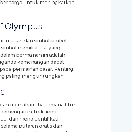
t berharga untuk meningkatkan
of Olympus
il megah dan simbol-simbol
 simbol memiliki nilai yang
dalam permainan ini adalah
pengganda kemenangan dapat
ipada permainan dasar. Penting
ang paling menguntungkan.
ng
 dan memahami bagaimana fitur
u memengaruhi frekuensi
l dan mengidentifikasi
 selama putaran gratis dan