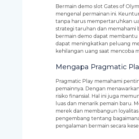
Bermain demo slot Gates of Oly
mengenal permainan ini. Keunt
tanpa harus mempertaruhkan ua
strategi taruhan dan memahami b
bermain demo dapat membantu p
dapat meningkatkan peluang me
kehilangan uang saat mencoba 
Mengapa Pragmatic P
Pragmatic Play memahami penti
pemainnya. Dengan menawarkan
risiko finansial. Hal ini juga 
luas dan menarik pemain baru. M
merek dan membangun loyalitas 
pengembang tentang bagaimana 
pengalaman bermain secara kese