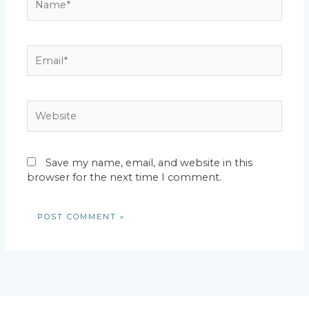
Email*
Website
Save my name, email, and website in this
browser for the next time I comment.