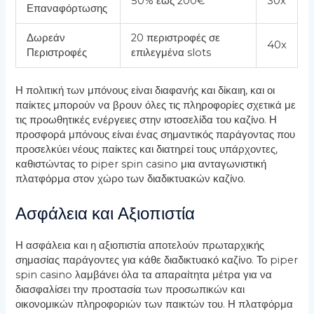
50% έως 200€
30x
Επαναφόρτωσης
Δωρεάν
20 περιστροφές σε
40x
Περιστροφές
επιλεγμένα slots
Η πολιτική των μπόνους είναι διαφανής και δίκαιη, και οι
παίκτες μπορούν να βρουν όλες τις πληροφορίες σχετικά με
τις προωθητικές ενέργειες στην ιστοσελίδα του καζίνο. Η
προσφορά μπόνους είναι ένας σημαντικός παράγοντας που
προσελκύει νέους παίκτες και διατηρεί τους υπάρχοντες,
καθιστώντας το piper spin casino μια ανταγωνιστική
πλατφόρμα στον χώρο των διαδικτυακών καζίνο.
Ασφάλεια και Αξιοπιστία
Η ασφάλεια και η αξιοπιστία αποτελούν πρωταρχικής
σημασίας παράγοντες για κάθε διαδικτυακό καζίνο. Το piper
spin casino λαμβάνει όλα τα απαραίτητα μέτρα για να
διασφαλίσει την προστασία των προσωπικών και
οικονομικών πληροφοριών των παικτών του. Η πλατφόρμα