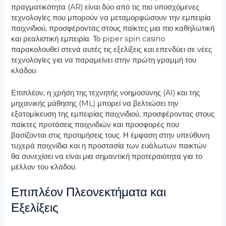
πραγματικότητα (AR) είναι δύο από τις πιο υποσχόμενες
τεχνολογίες που μπορούν να μεταμορφώσουν την εμπειρία
παιχνιδιού, προσφέροντας στους παίκτες μια πιο καθηλωτική
και ρεαλιστική εμπειρία. Το piper spin casino
παρακολουθεί στενά αυτές τις εξελίξεις και επενδύει σε νέες
τεχνολογίες για να παραμείνει στην πρώτη γραμμή του
κλάδου.
Επιπλέον, η χρήση της τεχνητής νοημοσύνης (AI) και της
μηχανικής μάθησης (ML) μπορεί να βελτιώσει την
εξατομίκευση της εμπειρίας παιχνιδιού, προσφέροντας στους
παίκτες προτάσεις παιχνιδιών και προσφορές που
βασίζονται στις προτιμήσεις τους. Η έμφαση στην υπεύθυνη
τυχερά παιχνίδια και η προστασία των ευάλωτων παικτών
θα συνεχίσει να είναι μια σημαντική προτεραιότητα για το
μέλλον του κλάδου.
Επιπλέον Πλεονεκτήματα και
Εξελίξεις