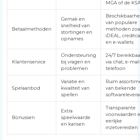
MGA of de KS
Beschikbaarhe
Gemak en
van populaire
snelheid van
Betaalmethoden
methoden zoa
stortingen en
iDEAL, creditc
opnames
en e-wallets
Ondersteuning
24/7 bereikbaa
Klantenservice
bij vragen en
via chat, e-mail
problemen
telefoon
Variatie en
Ruim assortim
Spelaanbod
kwaliteit van
van bekende
spellen
softwarelevera
Transparante
Extra
voorwaarden 
Bonussen
speelwaarde
eerlijke
en kansen
inzetvereisten