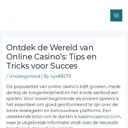
Skip
MAI
to
content
ME
Post
navigation
Ontdek de Wereld van
Online Casino’s: Tips en
Tricks voor Succes
/
Uncategorized
/ By
nyx88279
De populariteit van online casino’s blijft groeien, mede
dankzij de toegankelijkheid en het brede aanbod aan
spellen. Voor zowel beginnende als ervaren spelers is
het essentieel om goed geïnformeerd te zijn over de
beste strategieën en betrouwbare platforms. Een
uitstekende bron om te starten is
kaasinocasinoo.com
,
waar je uitgebreide informatie vindt over de nieuwste