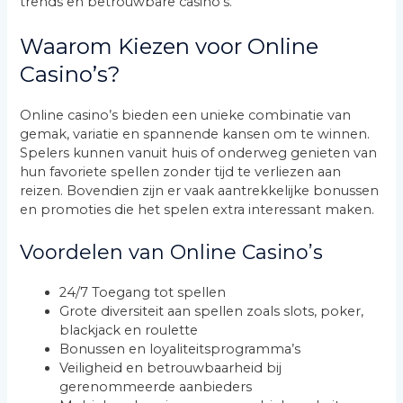
trends en betrouwbare casino’s.
Waarom Kiezen voor Online
Casino’s?
Online casino’s bieden een unieke combinatie van
gemak, variatie en spannende kansen om te winnen.
Spelers kunnen vanuit huis of onderweg genieten van
hun favoriete spellen zonder tijd te verliezen aan
reizen. Bovendien zijn er vaak aantrekkelijke bonussen
en promoties die het spelen extra interessant maken.
Voordelen van Online Casino’s
24/7 Toegang tot spellen
Grote diversiteit aan spellen zoals slots, poker,
blackjack en roulette
Bonussen en loyaliteitsprogramma’s
Veiligheid en betrouwbaarheid bij
gerenommeerde aanbieders