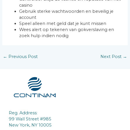
casino
Gebruik sterke wachtwoorden en beveilig je
account
Speel alleen met geld dat je kunt missen
Wees alert op tekenen van gokverslaving en
zoek hulp indien nodig
←
Previous Post
Next Post
→
Reg. Address:
99 Wall Street #985
New York, NY 10005