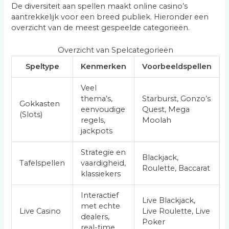
De diversiteit aan spellen maakt online casino’s
aantrekkelijk voor een breed publiek. Hieronder een
overzicht van de meest gespeelde categorieën.
Overzicht van Spelcategorieën
Speltype
Kenmerken
Voorbeeldspellen
Veel
thema’s,
Starburst, Gonzo’s
Gokkasten
eenvoudige
Quest, Mega
(Slots)
regels,
Moolah
jackpots
Strategie en
Blackjack,
Tafelspellen
vaardigheid,
Roulette, Baccarat
klassiekers
Interactief
Live Blackjack,
met echte
Live Casino
Live Roulette, Live
dealers,
Poker
real-time