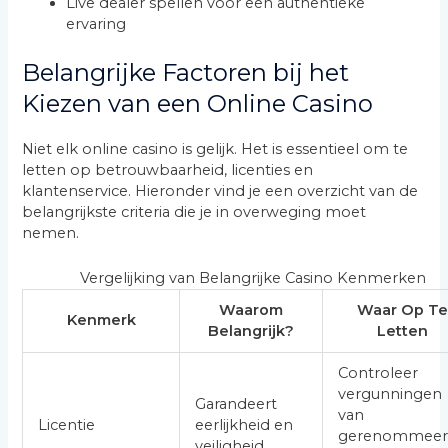
Live dealer spellen voor een authentieke
ervaring
Belangrijke Factoren bij het
Kiezen van een Online Casino
Niet elk online casino is gelijk. Het is essentieel om te
letten op betrouwbaarheid, licenties en
klantenservice. Hieronder vind je een overzicht van de
belangrijkste criteria die je in overweging moet
nemen.
Vergelijking van Belangrijke Casino Kenmerken
Waarom
Waar Op T
Kenmerk
Belangrijk?
Letten
Controleer
vergunningen
Garandeert
van
Licentie
eerlijkheid en
gerenommeer
veiligheid