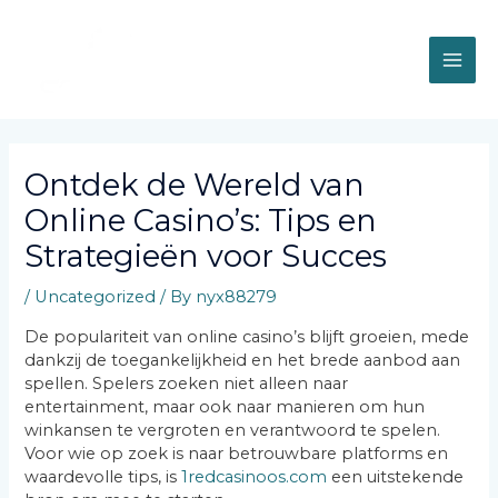
Skip
MAI
to
content
ME
Post
navigation
Ontdek de Wereld van
Online Casino’s: Tips en
Strategieën voor Succes
/
Uncategorized
/ By
nyx88279
De populariteit van online casino’s blijft groeien, mede
dankzij de toegankelijkheid en het brede aanbod aan
spellen. Spelers zoeken niet alleen naar
entertainment, maar ook naar manieren om hun
winkansen te vergroten en verantwoord te spelen.
Voor wie op zoek is naar betrouwbare platforms en
waardevolle tips, is
1redcasinoos.com
een uitstekende