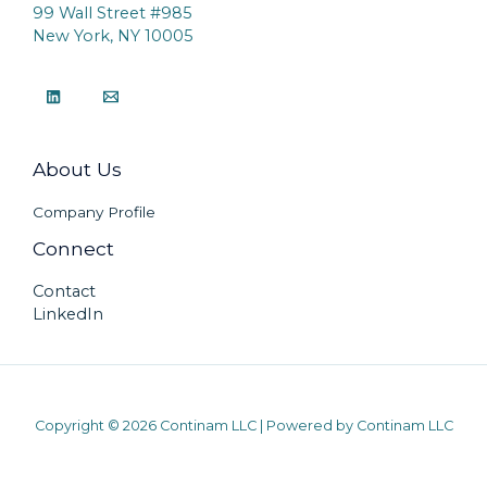
99 Wall Street #985
New York, NY 10005
About Us
Company Profile
Connect
Contact
LinkedIn
Copyright © 2026 Continam LLC | Powered by Continam LLC