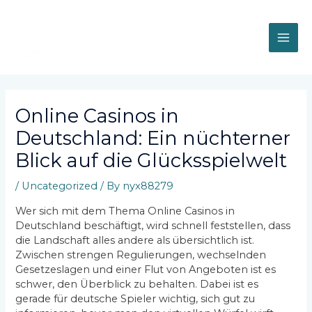
Skip
MAI
to
content
ME
Post
navigation
Online Casinos in
Deutschland: Ein nüchterner
Blick auf die Glücksspielwelt
/
Uncategorized
/ By
nyx88279
Wer sich mit dem Thema Online Casinos in
Deutschland beschäftigt, wird schnell feststellen, dass
die Landschaft alles andere als übersichtlich ist.
Zwischen strengen Regulierungen, wechselnden
Gesetzeslagen und einer Flut von Angeboten ist es
schwer, den Überblick zu behalten. Dabei ist es
gerade für deutsche Spieler wichtig, sich gut zu