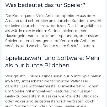
Was bedeutet das für Spieler?
Die Konsequenz: Viele Anbieter operieren aus dem
Ausland und richten sich an deutsche Kunden, obwohl
sie keine deutsche Lizenz besitzen. Das ist ungefähr so,
als würde man in einem Casino spielen, dessen
Hausregeln man nicht kennt – spannend, aber riskant.
Spieler sollten daher genau prüfen, ob ein Anbieter
seriös ist und welche Rechte sie im Streitfall haben.
Spielauswahl und Software: Mehr
als nur bunte Bildchen
Wer glaubt, Online Casinos seien nur bunte Spielhallen
im Netz, unterschätzt die technische Raffinesse
dahinter. Die Softwarehersteller investieren Millionen,
um Spieler mit innovativen Features und flüssiger
Grafik zu begeistern. Klassiker wie Roulette, Blackjack
oder Poker sind selbstverständlich vertreten, doch
auch Nischenprodukte und Live-Dealer-Spiele