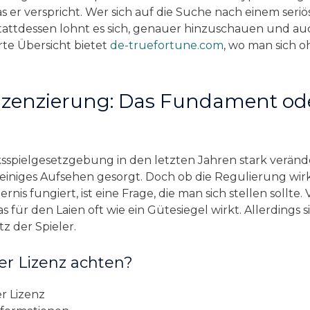
s er verspricht. Wer sich auf die Suche nach einem seriö
Stattdessen lohnt es sich, genauer hinzuschauen und auc
rte Übersicht bietet
de-truefortune.com
, wo man sich o
izenzierung: Das Fundament od
ksspielgesetzgebung in den letzten Jahren stark verän
 einiges Aufsehen gesorgt. Doch ob die Regulierung wirk
rnis fungiert, ist eine Frage, die man sich stellen sollte
s für den Laien oft wie ein Gütesiegel wirkt. Allerdings 
z der Spieler.
er Lizenz achten?
r Lizenz