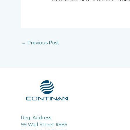
←
Previous Post
Reg. Address:
99 Wall Street #985