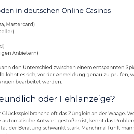
den in deutschen Online Casinos
sa, Mastercard)
teller)
d)
igen Anbietern)
ann den Unterschied zwischen einem entspannten Spie
 lohnt es sich, vor der Anmeldung genau zu prüfen, 
ungen bearbeitet werden.
eundlich oder Fehlanzeige?
er Glücksspielbranche oft das Zünglein an der Waage. W
e automatische Antwort gestoßen ist, kennt das Proble
ität der Beratung schwankt stark. Manchmal fühlt man si