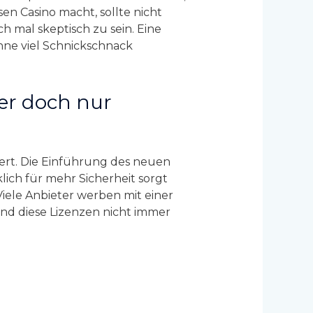
sen Casino macht, sollte nicht
h mal skeptisch zu sein. Eine
hne viel Schnickschnack
er doch nur
dert. Die Einführung des neuen
lich für mehr Sicherheit sorgt
. Viele Anbieter werben mit einer
sind diese Lizenzen nicht immer