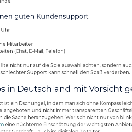
unde.
 einen guten Kundensupport
 Uhr
e Mitarbeiter
eiten (Chat, E-Mail, Telefon)
 sollte nicht nur auf die Spielauswahl achten, sondern au
n schlechter Support kann schnell den Spaß verderben.
nos in Deutschland mit Vorsicht 
 ist ein Dschungel, in dem man sich ohne Kompass leich
ielangeboten und nicht immer transparenten Geschäftsb
an die Sache heranzugehen. Wer sich nicht nur von bli
om
eine nüchterne Einschätzung der wichtigsten Anbieter
antes Geschäft – auch im digitalen Zeitalter.