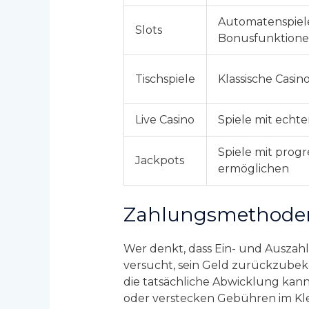
Automatenspiel
Slots
Bonusfunktion
Tischspiele
Klassische Casin
Live Casino
Spiele mit echte
Spiele mit prog
Jackpots
ermöglichen
Zahlungsmethoden
Wer denkt, dass Ein- und Auszahl
versucht, sein Geld zurückzubek
die tatsächliche Abwicklung kan
oder verstecken Gebühren im Kle