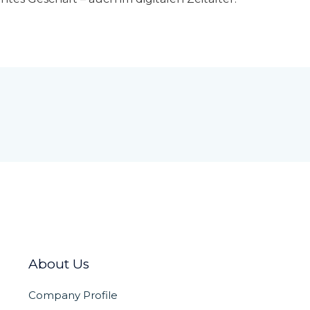
About Us
Company Profile