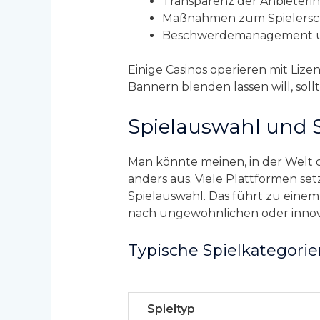
Transparenz der Anbieteri
Maßnahmen zum Spielersc
Beschwerdemanagement u
Einige Casinos operieren mit Lize
Bannern blenden lassen will, soll
Spielauswahl und So
Man könnte meinen, in der Welt de
anders aus. Viele Plattformen set
Spielauswahl. Das führt zu einem
nach ungewöhnlichen oder innovat
Typische Spielkategorie
Spieltyp