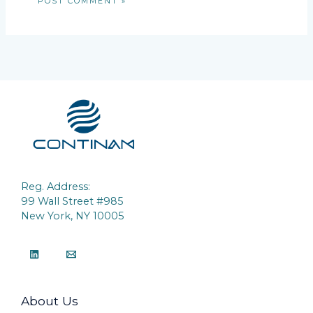
Reg. Address:
99 Wall Street #985
New York, NY 10005
About Us