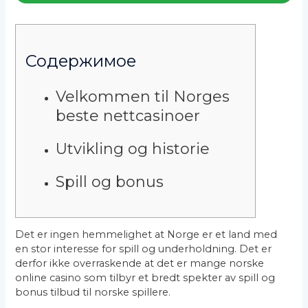
Содержимое
Velkommen til Norges
beste nettcasinoer
Utvikling og historie
Spill og bonus
Det er ingen hemmelighet at Norge er et land med
en stor interesse for spill og underholdning. Det er
derfor ikke overraskende at det er mange norske
online casino som tilbyr et bredt spekter av spill og
bonus tilbud til norske spillere.