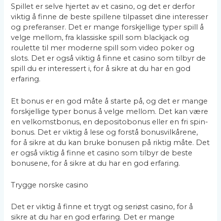
Spillet er selve hjertet av et casino, og det er derfor
viktig å finne de beste spillene tilpasset dine interesser
og preferanser. Det er mange forskjellige typer spill å
velge mellom, fra klassiske spill som blackjack og
roulette til mer moderne spill som video poker og
slots. Det er også viktig å finne et casino som tilbyr de
spill du er interessert i, for å sikre at du har en god
erfaring.
Et bonus er en god måte å starte på, og det er mange
forskjellige typer bonus å velge mellom. Det kan være
en velkomstbonus, en depositobonus eller en fri spin-
bonus. Det er viktig å lese og forstå bonusvilkårene,
for å sikre at du kan bruke bonusen på riktig måte. Det
er også viktig å finne et casino som tilbyr de beste
bonusene, for å sikre at du har en god erfaring.
Trygge norske casino
Det er viktig å finne et trygt og seriøst casino, for å
sikre at du har en god erfaring. Det er mange