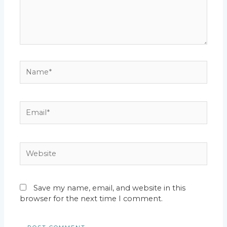
Name*
Email*
Website
Save my name, email, and website in this
browser for the next time I comment.