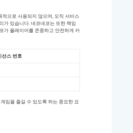
목적으로 사용되지 않으며, 오직 서비스
리가 있습니다. 네코네코는 또한 책임
네코가 플레이어를 존중하고 안전하게 카
이선스 번호
게임을 즐길 수 있도록 하는 중요한 요