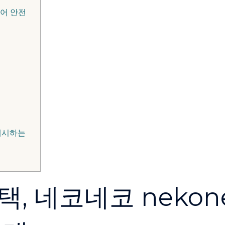
어 안전
제시하는
, 네코네코 nekon