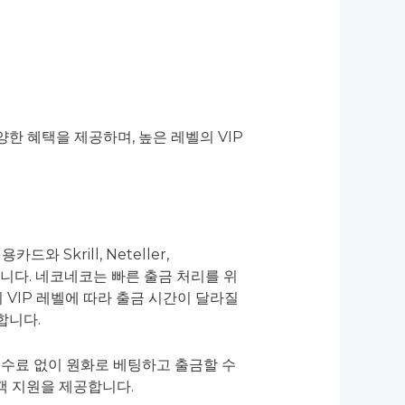
한 혜택을 제공하며, 높은 레벨의 VIP
 Skrill, Neteller,
 있습니다. 네코네코는 빠른 출금 처리를 위
 VIP 레벨에 따라 출금 시간이 달라질
합니다.
수수료 없이 원화로 베팅하고 출금할 수
객 지원을 제공합니다.