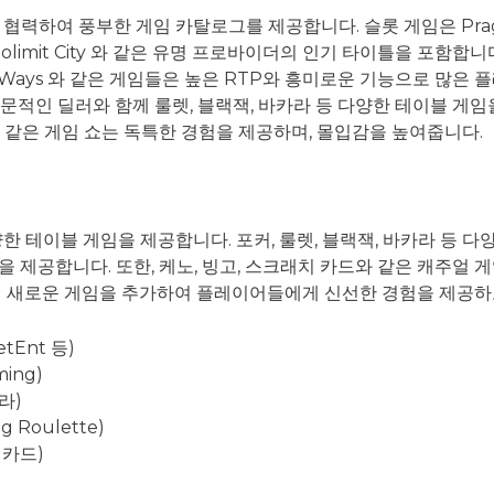
 풍부한 게임 카탈로그를 제공합니다. 슬롯 게임은 Pragmatic Pl
g, Nolimit City 와 같은 유명 프로바이더의 인기 타이틀을 포함합니다.
entin xWays 와 같은 게임들은 높은 RTP와 흥미로운 기능으로 
의 전문적인 딜러와 함께 룰렛, 블랙잭, 바카라 등 다양한 테이블 게
lette 와 같은 게임 쇼는 독특한 경험을 제공하며, 몰입감을 높여줍니다.
 테이블 게임을 제공합니다. 포커, 룰렛, 블랙잭, 바카라 등 다
칙을 제공합니다. 또한, 케노, 빙고, 스크래치 카드와 같은 캐주얼
 새로운 게임을 추가하여 플레이어들에게 신선한 경험을 제공하
etEnt 등)
ing)
라)
ng Roulette)
 카드)