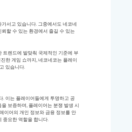
다가서고 있습니다. 그중에서도 네코네
신뢰할 수 있는 환경에서 즐길 수 있는
한 트렌드에 발맞춰 국제적인 기준에 부
진진한 게임 쇼까지, 네코네코는 플레이
고 있습니다.
니다. 이는 플레이어들에게 투명하고 공
을 보증하며, 플레이어는 분쟁 발생 시
플레이어의 개인 정보와 금융 정보를 안
 중요한 역할을 합니다.