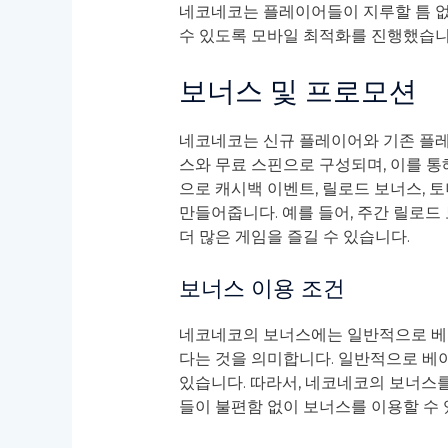
네코네코는 플레이어들이 지루할 틈 없
수 있도록 모바일 최적화를 진행했습니
보너스 및 프로모션
네코네코는 신규 플레이어와 기존 플레
스와 무료 스핀으로 구성되며, 이를 통
으로 캐시백 이벤트, 릴로드 보너스,
만들어줍니다. 예를 들어, 주간 릴로드
더 많은 게임을 즐길 수 있습니다.
보너스 이용 조건
네코네코의 보너스에는 일반적으로 베이
다는 것을 의미합니다. 일반적으로 베이
있습니다. 따라서, 네코네코의 보너스
들이 불편함 없이 보너스를 이용할 수