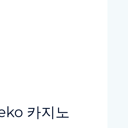
eko 카지노