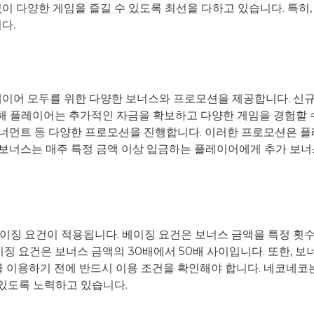
이 다양한 게임을 즐길 수 있도록 최선을 다하고 있습니다. 특히
다.
이어 모두를 위한 다양한 보너스와 프로모션을 제공합니다. 신규
해 플레이어는 추가적인 자금을 확보하고 다양한 게임을 경험할 수
 토너먼트 등 다양한 프로모션을 진행합니다. 이러한 프로모션은 
 보너스는 매주 특정 금액 이상 입금하는 플레이어에게 추가 보너
징 요건이 적용됩니다. 베이징 요건은 보너스 금액을 특정 횟
징 요건은 보너스 금액의 30배에서 50배 사이입니다. 또한, 보
를 이용하기 전에 반드시 이용 조건을 확인해야 합니다. 네코네코
 있도록 노력하고 있습니다.