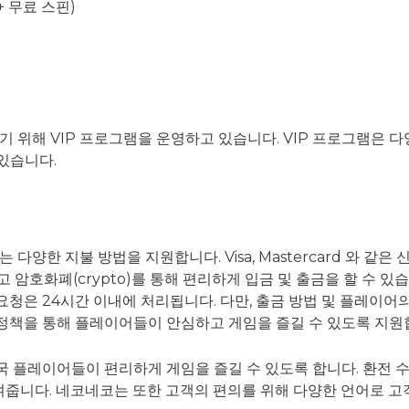
+ 무료 스핀)
위해 VIP 프로그램을 운영하고 있습니다. VIP 프로그램은 다양
있습니다.
지불 방법을 지원합니다. Visa, Mastercard 와 같은 신용카드와
 그리고 암호화폐(crypto)를 통해 편리하게 입금 및 출금을 할 수
요청은 24시간 이내에 처리됩니다. 다만, 출금 방법 및 플레이어의
 정책을 통해 플레이어들이 안심하고 게임을 즐길 수 있도록 지원
국 플레이어들이 편리하게 게임을 즐길 수 있도록 합니다. 환전 
여줍니다. 네코네코는 또한 고객의 편의를 위해 다양한 언어로 고