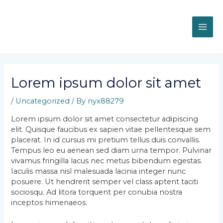
Skip
MAI
to
content
ME
Post
navigation
Lorem ipsum dolor sit amet
/
Uncategorized
/ By
nyx88279
Lorem ipsum dolor sit amet consectetur adipiscing
elit. Quisque faucibus ex sapien vitae pellentesque sem
placerat. In id cursus mi pretium tellus duis convallis.
Tempus leo eu aenean sed diam urna tempor. Pulvinar
vivamus fringilla lacus nec metus bibendum egestas.
Iaculis massa nisl malesuada lacinia integer nunc
posuere. Ut hendrerit semper vel class aptent taciti
sociosqu. Ad litora torquent per conubia nostra
inceptos himenaeos.