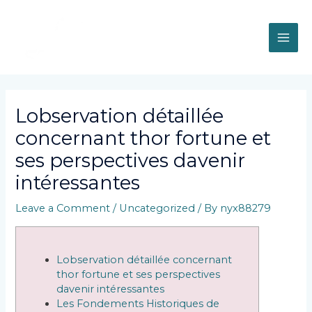
Skip
MAI
to
content
ME
Post
navigation
Lobservation détaillée
concernant thor fortune et
ses perspectives davenir
intéressantes
Leave a Comment
/
Uncategorized
/ By
nyx88279
Lobservation détaillée concernant
thor fortune et ses perspectives
davenir intéressantes
Les Fondements Historiques de