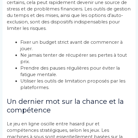
certains, cela peut rapidement devenir une source de
stress et de problèmes financiers. Les outils de gestion
du temps et des mises, ainsi que les options d’auto-
exclusion, sont des dispositifs indispensables pour
limiter les risques.
Fixer un budget strict avant de commencer à
jouer.
Ne jamais tenter de récupérer ses pertes à tout
prix.
Prendre des pauses régulières pour éviter la
fatigue mentale.
Utiliser les outils de limitation proposés par les
plateformes.
Un dernier mot sur la chance et la
compétence
Le jeu en ligne oscille entre hasard pur et
compétences stratégiques, selon les jeux. Les
machines à sous sont essentiellement basées sur la