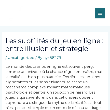
Skip
MAI
to
content
ME
Post
navigation
Les subtilités du jeu en ligne :
entre illusion et stratégie
/
Uncategorized
/ By
nyx88279
Le monde des casinos en ligne est souvent perçu
comme un univers où la chance règne en maître, mais
la réalité est bien plus nuancée. Derrière les lumières
clignotantes et les sons enivrants, se cache un
mécanisme complexe mêlant mathématiques,
psychologie et parfois, un soupçon de hasard. Les
joueurs qui s’aventurent dans cet univers doivent
apprendre à distinguer le mythe de la réalité, car tout
n’est pas aussi simple qu’un coup de dés ou un tirage