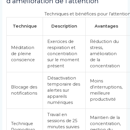
d’amélioration de l’attention
Techniques et bénéfices pour l’attentio
Technique
Description
Avantages
Exercices de
Réduction du
Méditation
respiration et
stress,
de pleine
concentration
amélioration
conscience
sur le moment
de la
présent
concentration
Désactivation
Moins
temporaire des
Blocage des
d’interruptions,
alertes sur
notifications
meilleure
appareils
productivité
numériques
Travail en
Maintien de la
sessions de 25
Technique
concentration,
minutes suivies
Pomodoro
gestion du