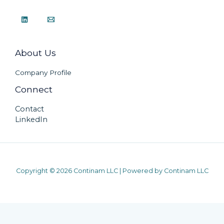
About Us
Company Profile
Connect
Contact
LinkedIn
Copyright © 2026 Continam LLC | Powered by Continam LLC