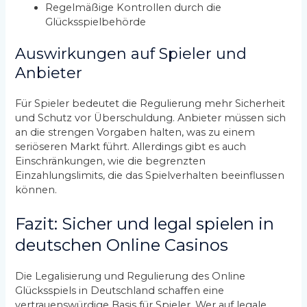
Regelmäßige Kontrollen durch die
Glücksspielbehörde
Auswirkungen auf Spieler und
Anbieter
Für Spieler bedeutet die Regulierung mehr Sicherheit
und Schutz vor Überschuldung. Anbieter müssen sich
an die strengen Vorgaben halten, was zu einem
seriöseren Markt führt. Allerdings gibt es auch
Einschränkungen, wie die begrenzten
Einzahlungslimits, die das Spielverhalten beeinflussen
können.
Fazit: Sicher und legal spielen in
deutschen Online Casinos
Die Legalisierung und Regulierung des Online
Glücksspiels in Deutschland schaffen eine
vertrauenswürdige Basis für Spieler. Wer auf legale