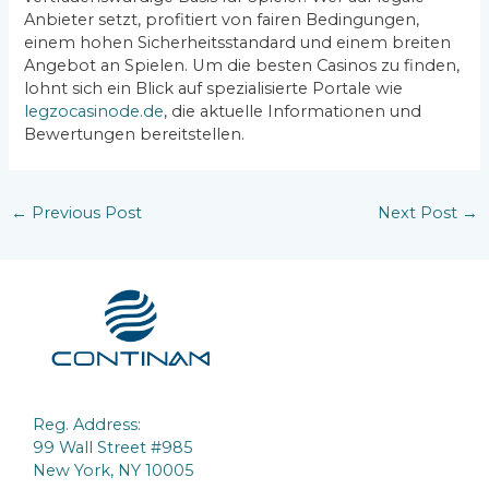
Anbieter setzt, profitiert von fairen Bedingungen,
einem hohen Sicherheitsstandard und einem breiten
Angebot an Spielen. Um die besten Casinos zu finden,
lohnt sich ein Blick auf spezialisierte Portale wie
legzocasinode.de
, die aktuelle Informationen und
Bewertungen bereitstellen.
←
Previous Post
Next Post
→
Reg. Address:
99 Wall Street #985
New York, NY 10005