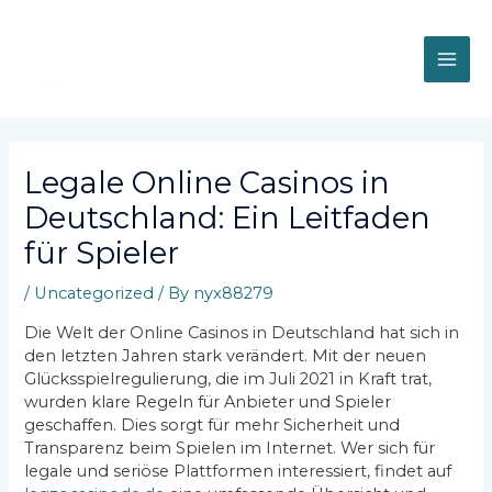
Skip
MAI
to
content
ME
Post
navigation
Legale Online Casinos in
Deutschland: Ein Leitfaden
für Spieler
/
Uncategorized
/ By
nyx88279
Die Welt der Online Casinos in Deutschland hat sich in
den letzten Jahren stark verändert. Mit der neuen
Glücksspielregulierung, die im Juli 2021 in Kraft trat,
wurden klare Regeln für Anbieter und Spieler
geschaffen. Dies sorgt für mehr Sicherheit und
Transparenz beim Spielen im Internet. Wer sich für
legale und seriöse Plattformen interessiert, findet auf