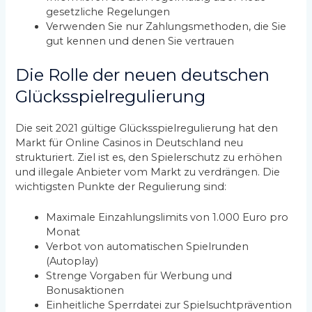
gesetzliche Regelungen
Verwenden Sie nur Zahlungsmethoden, die Sie
gut kennen und denen Sie vertrauen
Die Rolle der neuen deutschen
Glücksspielregulierung
Die seit 2021 gültige Glücksspielregulierung hat den
Markt für Online Casinos in Deutschland neu
strukturiert. Ziel ist es, den Spielerschutz zu erhöhen
und illegale Anbieter vom Markt zu verdrängen. Die
wichtigsten Punkte der Regulierung sind:
Maximale Einzahlungslimits von 1.000 Euro pro
Monat
Verbot von automatischen Spielrunden
(Autoplay)
Strenge Vorgaben für Werbung und
Bonusaktionen
Einheitliche Sperrdatei zur Spielsuchtprävention