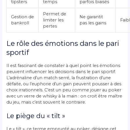
tipsters
temps
parfois biaisés
Permet de
Gestion de
Ne garantit
limiter les
Faib
bankroll
pas les gains
pertes
Le rôle des émotions dans le pari
sportif
Il est fascinant de constater à quel point les émotions
peuvent influencer les décisions dans le pari sportif.
L’adrénaline d’un match serré, la frustration d’une
défaite, ou l’euphorie d’un gain peuvent pousser à des
choix irrationnels. C’est un peu comme jouer au poker
avec un verre de whisky à la main : on croit être maître
du jeu, mais c’est souvent le contraire.
Le piège du « tilt »
Le « tilt », ce terme emprunté au poker, désigne cet