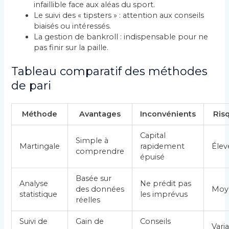
infaillible face aux aléas du sport.
Le suivi des « tipsters » : attention aux conseils
biaisés ou intéressés.
La gestion de bankroll : indispensable pour ne
pas finir sur la paille.
Tableau comparatif des méthodes
de pari
Méthode
Avantages
Inconvénients
Ris
Capital
Simple à
Martingale
rapidement
Élev
comprendre
épuisé
Basée sur
Analyse
Ne prédit pas
des données
Moy
statistique
les imprévus
réelles
Suivi de
Gain de
Conseils
Vari