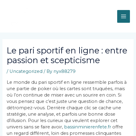
Skip
MAI
to
content
ME
Post
navigation
Le pari sportif en ligne : entre
passion et scepticisme
/
Uncategorized
/ By
nyx88279
Le monde du pari sportif en ligne ressemble parfois à
une partie de poker où les cartes sont truquées, mais
où l’on continue de miser avec un sourire en coin. Si
vous pensez que c’est juste une question de chance,
détrompez-vous. Derrière chaque clic se cache une
stratégie, une analyse, et parfois une bonne dose
d’illusion. Pour les curieux qui veulent explorer cet
univers sans se faire avoir,
bassinminierenfete.fr
offre
un regard différent, loin des promesses clinquantes