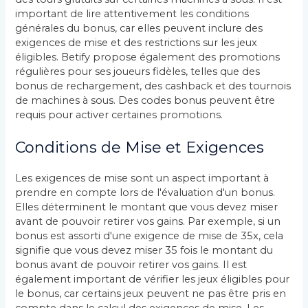
important de lire attentivement les conditions
générales du bonus, car elles peuvent inclure des
exigences de mise et des restrictions sur les jeux
éligibles. Betify propose également des promotions
régulières pour ses joueurs fidèles, telles que des
bonus de rechargement, des cashback et des tournois
de machines à sous. Des codes bonus peuvent être
requis pour activer certaines promotions.
Conditions de Mise et Exigences
Les exigences de mise sont un aspect important à
prendre en compte lors de l'évaluation d'un bonus.
Elles déterminent le montant que vous devez miser
avant de pouvoir retirer vos gains. Par exemple, si un
bonus est assorti d'une exigence de mise de 35x, cela
signifie que vous devez miser 35 fois le montant du
bonus avant de pouvoir retirer vos gains. Il est
également important de vérifier les jeux éligibles pour
le bonus, car certains jeux peuvent ne pas être pris en