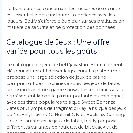
La transparence concernant les mesures de sécurité
est essentielle pour instaurer la confiance avec les
joueurs. Betify s'efforce d'être clair sur ses pratiques en
matière de sécurité et de protection des données.
Catalogue de Jeux : Une offre
variée pour tous les goûts
Le catalogue de jeux de
betify casino
est un élément
clé pour attirer et fidéliser les joueurs. La plateforme
propose une large sélection de jeux de casino,
comprenant des machines à sous, des jeux de table,
un casino live et des game shows. Les machines à sous
représentent la part la plus importante du catalogue,
avec des titres populaires tels que Sweet Bonanza,
Gates of Olympus de Pragmatic Play, ainsi que des jeux
de NetEnt, Play'n GO, Nolimit City et Hacksaw Gaming.
Pour les amateurs de jeux de table, betify propose
différentes variantes de roulette, de blackjack et de