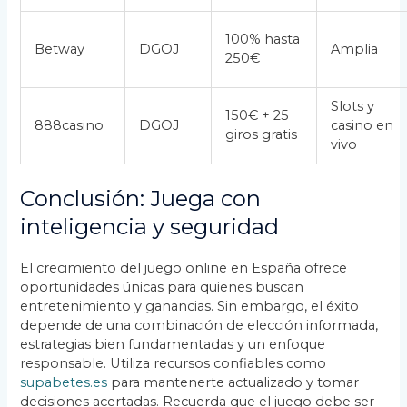
100% hasta
Betway
DGOJ
Amplia
250€
Slots y
150€ + 25
888casino
DGOJ
casino en
giros gratis
vivo
Conclusión: Juega con
inteligencia y seguridad
El crecimiento del juego online en España ofrece
oportunidades únicas para quienes buscan
entretenimiento y ganancias. Sin embargo, el éxito
depende de una combinación de elección informada,
estrategias bien fundamentadas y un enfoque
responsable. Utiliza recursos confiables como
supabetes.es
para mantenerte actualizado y tomar
decisiones acertadas. Recuerda que el juego debe ser