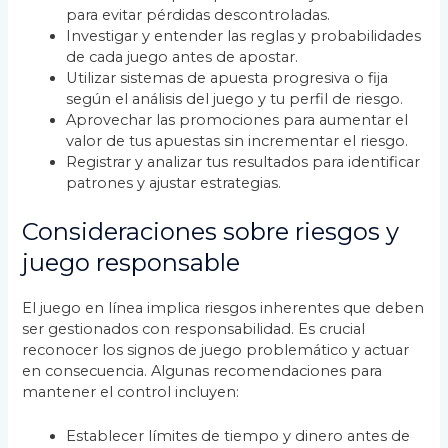
para evitar pérdidas descontroladas.
Investigar y entender las reglas y probabilidades
de cada juego antes de apostar.
Utilizar sistemas de apuesta progresiva o fija
según el análisis del juego y tu perfil de riesgo.
Aprovechar las promociones para aumentar el
valor de tus apuestas sin incrementar el riesgo.
Registrar y analizar tus resultados para identificar
patrones y ajustar estrategias.
Consideraciones sobre riesgos y
juego responsable
El juego en línea implica riesgos inherentes que deben
ser gestionados con responsabilidad. Es crucial
reconocer los signos de juego problemático y actuar
en consecuencia. Algunas recomendaciones para
mantener el control incluyen:
Establecer límites de tiempo y dinero antes de