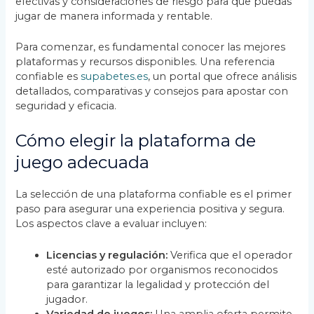
efectivas y consideraciones de riesgo para que puedas
jugar de manera informada y rentable.
Para comenzar, es fundamental conocer las mejores
plataformas y recursos disponibles. Una referencia
confiable es
supabetes.es
, un portal que ofrece análisis
detallados, comparativas y consejos para apostar con
seguridad y eficacia.
Cómo elegir la plataforma de
juego adecuada
La selección de una plataforma confiable es el primer
paso para asegurar una experiencia positiva y segura.
Los aspectos clave a evaluar incluyen:
Licencias y regulación:
Verifica que el operador
esté autorizado por organismos reconocidos
para garantizar la legalidad y protección del
jugador.
Variedad de juegos:
Una amplia oferta permite