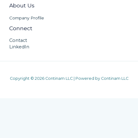
About Us
Company Profile
Connect
Contact
LinkedIn
Copyright © 2026 Continam LLC | Powered by Continam LLC