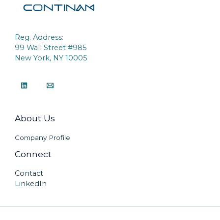
Reg. Address:
99 Wall Street #985
New York, NY 10005
About Us
Company Profile
Connect
Contact
LinkedIn