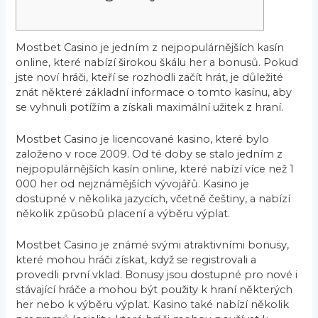
Mostbet Casino je jedním z nejpopulárnějších kasín
online, které nabízí širokou škálu her a bonusů. Pokud
jste noví hráči, kteří se rozhodli začít hrát, je důležité
znát některé základní informace o tomto kasínu, aby
se vyhnuli potížím a získali maximální užitek z hraní.
Mostbet Casino je licencované kasino, které bylo
založeno v roce 2009. Od té doby se stalo jedním z
nejpopulárnějších kasín online, které nabízí více než 1
000 her od nejznámějších vývojářů. Kasino je
dostupné v několika jazycích, včetně češtiny, a nabízí
několik způsobů placení a výběru výplat.
Mostbet Casino je známé svými atraktivními bonusy,
které mohou hráči získat, když se registrovali a
provedli první vklad. Bonusy jsou dostupné pro nové i
stávající hráče a mohou být použity k hraní některých
her nebo k výběru výplat. Kasino také nabízí několik