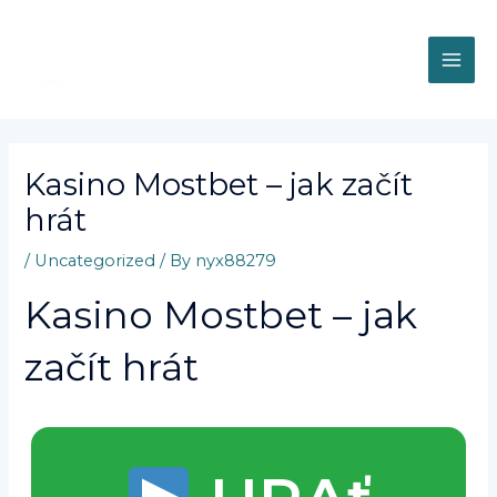
Skip
MAI
to
content
ME
Post
navigation
Kasino Mostbet – jak začít
hrát
/
Uncategorized
/ By
nyx88279
Kasino Mostbet – jak
začít hrát