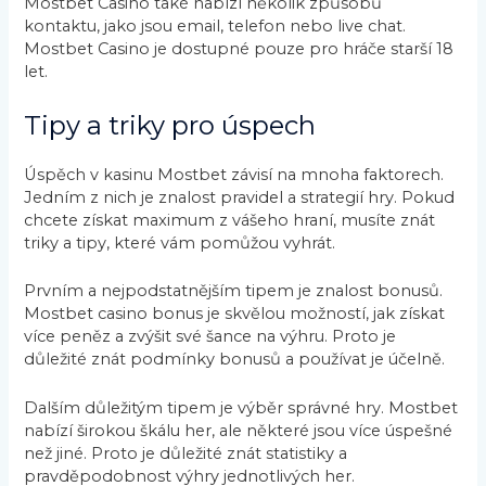
Mostbet Casino také nabízí několik způsobů
kontaktu, jako jsou email, telefon nebo live chat.
Mostbet Casino je dostupné pouze pro hráče starší 18
let.
Tipy a triky pro úspech
Úspěch v kasinu Mostbet závisí na mnoha faktorech.
Jedním z nich je znalost pravidel a strategií hry. Pokud
chcete získat maximum z vášeho hraní, musíte znát
triky a tipy, které vám pomůžou vyhrát.
Prvním a nejpodstatnějším tipem je znalost bonusů.
Mostbet casino bonus je skvělou možností, jak získat
více peněz a zvýšit své šance na výhru. Proto je
důležité znát podmínky bonusů a používat je účelně.
Dalším důležitým tipem je výběr správné hry. Mostbet
nabízí širokou škálu her, ale některé jsou více úspešné
než jiné. Proto je důležité znát statistiky a
pravděpodobnost výhry jednotlivých her.