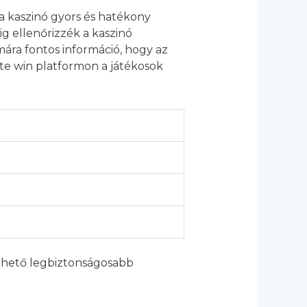
 a kaszinó gyors és hatékony
ig ellenőrizzék a kaszinó
ára fontos információ, hogy az
te win platformon a játékosok
 lehető legbiztonságosabb