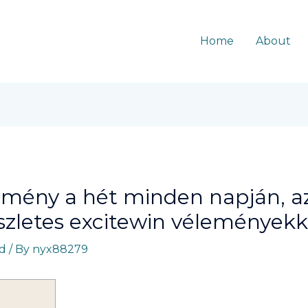
Home
About
lmény a hét minden napján, a
észletes excitewin véleményekk
d
/ By
nyx88279