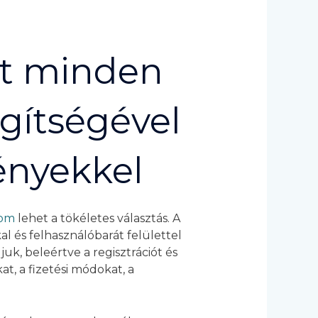
ét minden
gítségével
ényekkel
com
lehet a tökéletes választás. A
 és felhasználóbarát felülettel
k, beleértve a regisztrációt és
t, a fizetési módokat, a