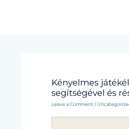
Skip
to
content
Post
navigation
Kényelmes játéké
segítségével és r
Leave a Comment
/
Uncategorize