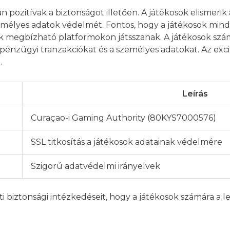
 pozitívak a biztonságot illetően. A játékosok elismerik
személyes adatok védelmét. Fontos, hogy a játékosok mind
ak megbízható platformokon játsszanak. A játékosok szám
pénzügyi tranzakciókat és a személyes adatokat. Az exci
.
Leírás
Curaçao-i Gaming Authority (80KYS7000576)
SSL titkosítás a játékosok adatainak védelmére
Szigorú adatvédelmi irányelvek
ti biztonsági intézkedéseit, hogy a játékosok számára a