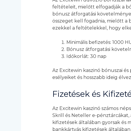
feltételeit, mielőtt elfogadják a 
bónusz átforgatási követelménye é
összeget kell fogadnia, mielőtt a
ezekkel a feltételekkel, hogy elk
Minimális befizetés: 1000 H
Bónusz átforgatási követel
Időkorlát: 30 nap
Az Excitewin kaszinó bónuszai és
esélyeiket és hosszabb ideig élvez
Fizetések és Kifizet
Az Excitewin kaszinó számos népsz
Skrill és Neteller e-pénztárcákat,
kifizetések általában gyorsak és m
bankkártyás kifizetések általába