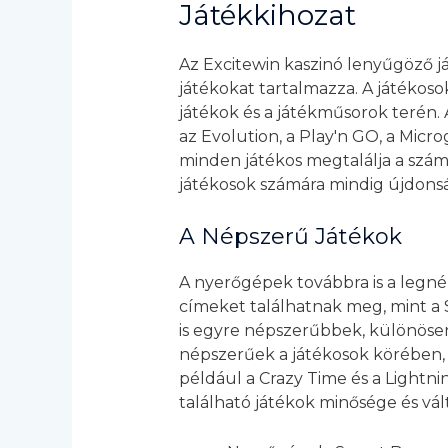
Játékkihozat
Az Excitewin kaszinó lenyűgöző já
játékokat tartalmazza. A játékosok
játékok és a játékműsorok terén. 
az Evolution, a Play'n GO, a Micro
minden játékos megtalálja a számá
játékosok számára mindig újdonsá
A Népszerű Játékok
A nyerőgépek továbbra is a legné
címeket találhatnak meg, mint a 
is egyre népszerűbbek, különösen 
népszerűek a játékosok körében,
például a Crazy Time és a Lightn
található játékok minősége és vál