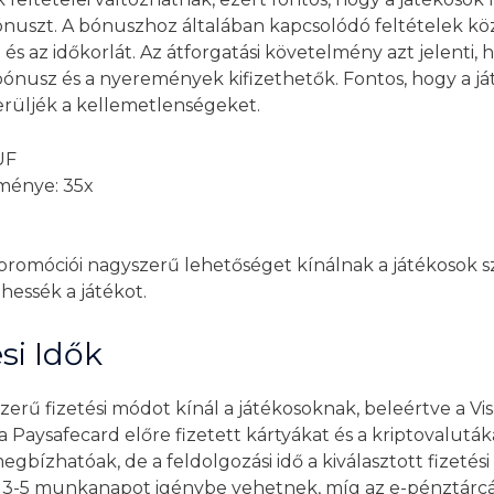
bónuszt. A bónuszhoz általában kapcsolódó feltételek közé
s az időkorlát. Az átforgatási követelmény azt jelenti, 
 bónusz és a nyeremények kifizethetők. Fontos, hogy a j
erüljék a kellemetlenségeket.
UF
ménye: 35x
 promóciói nagyszerű lehetőséget kínálnak a játékosok s
hessék a játékot.
ési Idők
erű fizetési módot kínál a játékosoknak, beleértve a Vi
 a Paysafecard előre fizetett kártyákat és a kriptovaluták
egbízhatóak, de a feldolgozási idő a kiválasztott fizeté
n 3-5 munkanapot igénybe vehetnek, míg az e-pénztárcá