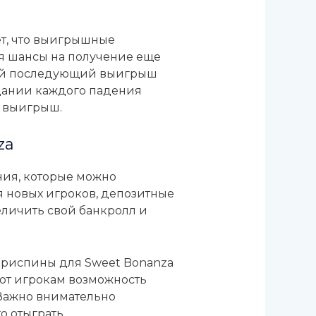
ет, что выигрышные
я шансы на получение еще
ждый последующий выигрыш
дании каждого падения
й выигрыш.
za
ия, которые можно
я новых игроков, депозитные
еличить свой банкролл и
 фриспины для Sweet Bonanza
ют игрокам возможность
 Важно внимательно
о отыграть.