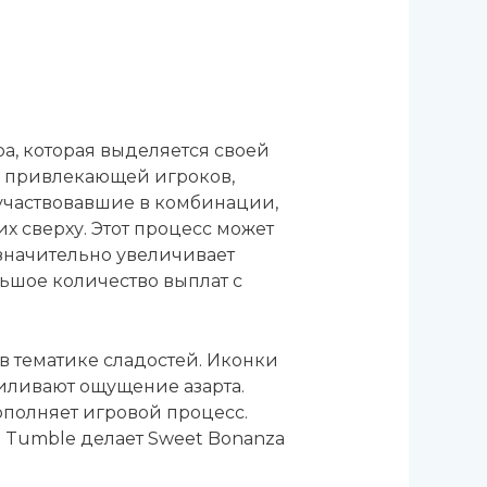
и
ра, которая выделяется своей
, привлекающей игроков,
 участвовавшие в комбинации,
х сверху. Этот процесс может
 значительно увеличивает
ьшое количество выплат с
в тематике сладостей. Иконки
силивают ощущение азарта.
полняет игровой процесс.
 Tumble делает Sweet Bonanza