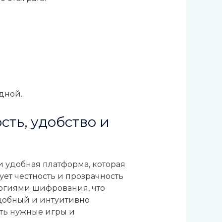
дной.
сть, удобство и
и удобная платформа, которая
рует честность и прозрачность
огиями шифрования, что
добный и интуитивно
ить нужные игры и