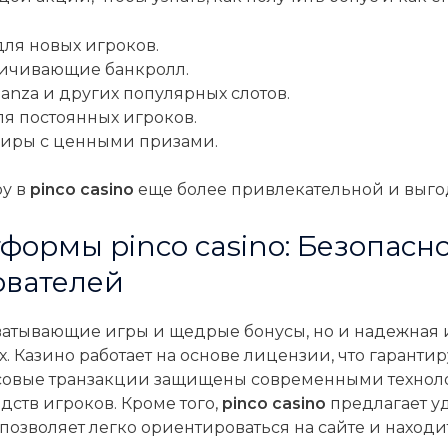
ля новых игроков.
личивающие банкролл.
nza и других популярных слотов.
я постоянных игроков.
ниры с ценными призами.
ру в
pinco casino
еще более привлекательной и выго
ормы pinco casino: Безопасно
ователей
ахватывающие игры и щедрые бонусы, но и надежная 
х. Казино работает на основе лицензии, что гаранти
нсовые транзакции защищены современными технол
дств игроков. Кроме того,
pinco casino
предлагает у
позволяет легко ориентироваться на сайте и наход