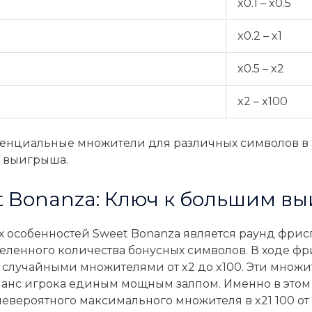
x0.1 – x0.5
x0.2 – x1
x0.5 – x2
x2 – x100
тенциальные множители для различных символов в S
х выигрыша.
t Bonanza: Ключ к большим в
 особенностей Sweet Bonanza является раунд фрис
еленного количества бонусных символов. В ходе фр
 случайными множителями от x2 до x100. Эти множи
ланс игрока единым мощным залпом. Именно в этом
евероятного максимального множителя в x21 100 от 