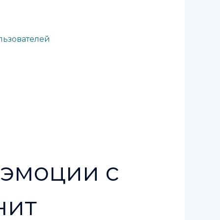
ользователей
 эмоции с
нит