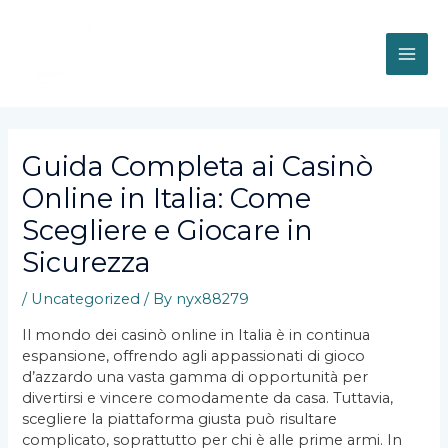
Skip
MAI
to
content
ME
Post
navigation
Guida Completa ai Casinò
Online in Italia: Come
Scegliere e Giocare in
Sicurezza
/
Uncategorized
/ By
nyx88279
Il mondo dei casinò online in Italia è in continua
espansione, offrendo agli appassionati di gioco
d’azzardo una vasta gamma di opportunità per
divertirsi e vincere comodamente da casa. Tuttavia,
scegliere la piattaforma giusta può risultare
complicato, soprattutto per chi è alle prime armi. In