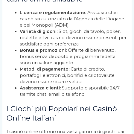
Licenza e regolamentazione:
Assicurati che il
casinò sia autorizzato dall’Agenzia delle Dogane
e dei Monopoli (ADM).
Varietà di giochi:
Slot, giochi da tavolo, poker,
roulette e live casino devono essere presenti per
soddisfare ogni preferenza.
Bonus e promozioni:
Offerte di benvenuto,
bonus senza deposito e programmi fedeltà
sono un valore aggiunto.
Metodi di pagamento:
Carte di credito,
portafogli elettronici, bonifici e criptovalute
devono essere sicuri e veloci.
Assistenza clienti:
Supporto disponibile 24/7
tramite chat, email o telefono.
I Giochi più Popolari nei Casinò
Online Italiani
I casinò online offrono una vasta gamma di giochi, dai