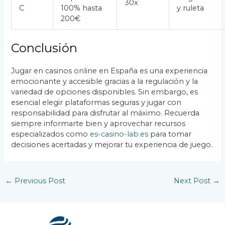
30x
C
100% hasta
y ruleta
200€
Conclusión
Jugar en casinos online en España es una experiencia
emocionante y accesible gracias a la regulación y la
variedad de opciones disponibles. Sin embargo, es
esencial elegir plataformas seguras y jugar con
responsabilidad para disfrutar al máximo. Recuerda
siempre informarte bien y aprovechar recursos
especializados como
es-casino-lab.es
para tomar
decisiones acertadas y mejorar tu experiencia de juego.
←
Previous Post
Next Post
→