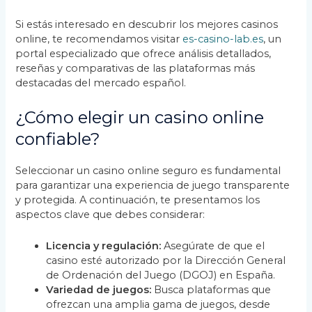
Si estás interesado en descubrir los mejores casinos
online, te recomendamos visitar
es-casino-lab.es
, un
portal especializado que ofrece análisis detallados,
reseñas y comparativas de las plataformas más
destacadas del mercado español.
¿Cómo elegir un casino online
confiable?
Seleccionar un casino online seguro es fundamental
para garantizar una experiencia de juego transparente
y protegida. A continuación, te presentamos los
aspectos clave que debes considerar:
Licencia y regulación:
Asegúrate de que el
casino esté autorizado por la Dirección General
de Ordenación del Juego (DGOJ) en España.
Variedad de juegos:
Busca plataformas que
ofrezcan una amplia gama de juegos, desde