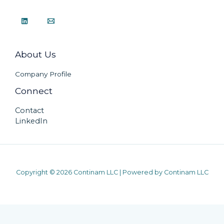
About Us
Company Profile
Connect
Contact
LinkedIn
Copyright © 2026 Continam LLC | Powered by Continam LLC