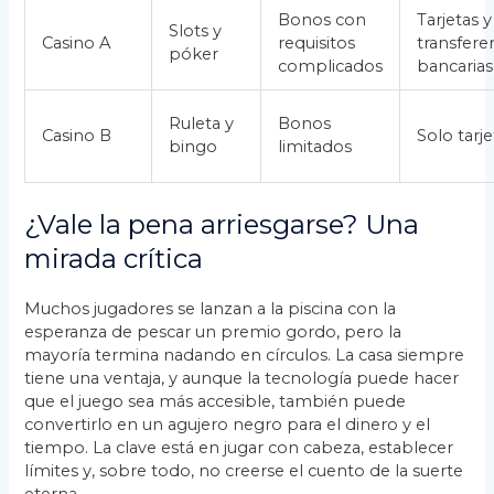
Bonos con
Tarjetas y
Slots y
Casino A
requisitos
transfere
póker
complicados
bancarias
Ruleta y
Bonos
Casino B
Solo tarje
bingo
limitados
¿Vale la pena arriesgarse? Una
mirada crítica
Muchos jugadores se lanzan a la piscina con la
esperanza de pescar un premio gordo, pero la
mayoría termina nadando en círculos. La casa siempre
tiene una ventaja, y aunque la tecnología puede hacer
que el juego sea más accesible, también puede
convertirlo en un agujero negro para el dinero y el
tiempo. La clave está en jugar con cabeza, establecer
límites y, sobre todo, no creerse el cuento de la suerte
eterna.