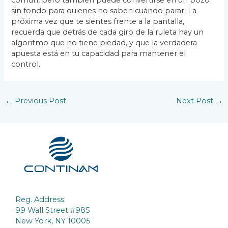
común, pero también puede convertirse en un pozo
sin fondo para quienes no saben cuándo parar. La
próxima vez que te sientes frente a la pantalla,
recuerda que detrás de cada giro de la ruleta hay un
algoritmo que no tiene piedad, y que la verdadera
apuesta está en tu capacidad para mantener el
control.
←
Previous Post
Next Post
→
Reg. Address:
99 Wall Street #985
New York, NY 10005