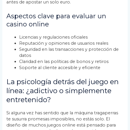
antes de apostar un solo euro.
Aspectos clave para evaluar un
casino online
Licencias y regulaciones oficiales
Reputación y opiniones de usuarios reales
Seguridad en las transacciones y protección de
datos
Claridad en las políticas de bonos y retiros
Soporte al cliente accesible y eficiente
La psicología detrás del juego en
línea: ¿adictivo o simplemente
entretenido?
Si alguna vez has sentido que la máquina tragaperras
te susurra promesas imposibles, no estás solo. El
diseño de muchos juegos online está pensado para