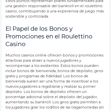
Estos puntos representan pilares fundamentales para
una gestión responsable del bankroll en el roulettino
casino, contribuyendo a una experiencia de juego más
sostenible y controlada.
El Papel de los Bonos y
Promociones en el Roulettino
Casino
Muchos casinos online ofrecen bonos y promociones
atractivas para atraer a nuevos jugadores y
recompensar a los existentes. Estos bonos pueden
incluir bonos de bienvenida, bonos de depósito, giros
gratis y programas de fidelidad. Los bonos de
bienvenida suelen ser una forma de incentivar a los
nuevos jugadores a registrarse y realizar su primer
depósito. Los bonos de depósito ofrecen un
porcentaje adicional sobre el depósito del jugador,
aumentando su bankroll. Los giros gratis permiten a
los jugadores girar los rodillos de las tragamonedas sin