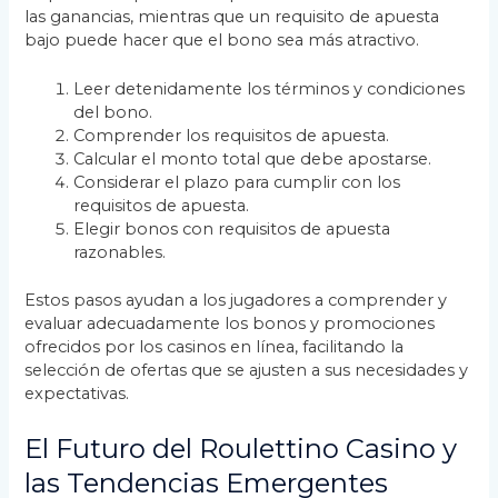
las ganancias, mientras que un requisito de apuesta
bajo puede hacer que el bono sea más atractivo.
Leer detenidamente los términos y condiciones
del bono.
Comprender los requisitos de apuesta.
Calcular el monto total que debe apostarse.
Considerar el plazo para cumplir con los
requisitos de apuesta.
Elegir bonos con requisitos de apuesta
razonables.
Estos pasos ayudan a los jugadores a comprender y
evaluar adecuadamente los bonos y promociones
ofrecidos por los casinos en línea, facilitando la
selección de ofertas que se ajusten a sus necesidades y
expectativas.
El Futuro del Roulettino Casino y
las Tendencias Emergentes