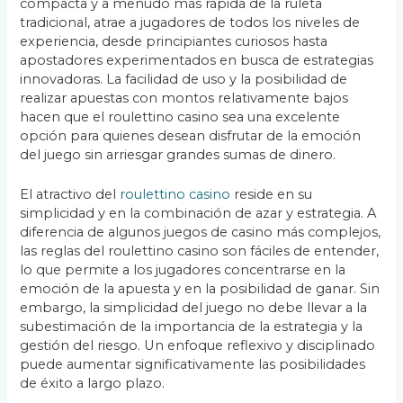
compacta y a menudo más rápida de la ruleta
tradicional, atrae a jugadores de todos los niveles de
experiencia, desde principiantes curiosos hasta
apostadores experimentados en busca de estrategias
innovadoras. La facilidad de uso y la posibilidad de
realizar apuestas con montos relativamente bajos
hacen que el roulettino casino sea una excelente
opción para quienes desean disfrutar de la emoción
del juego sin arriesgar grandes sumas de dinero.
El atractivo del
roulettino casino
reside en su
simplicidad y en la combinación de azar y estrategia. A
diferencia de algunos juegos de casino más complejos,
las reglas del roulettino casino son fáciles de entender,
lo que permite a los jugadores concentrarse en la
emoción de la apuesta y en la posibilidad de ganar. Sin
embargo, la simplicidad del juego no debe llevar a la
subestimación de la importancia de la estrategia y la
gestión del riesgo. Un enfoque reflexivo y disciplinado
puede aumentar significativamente las posibilidades
de éxito a largo plazo.