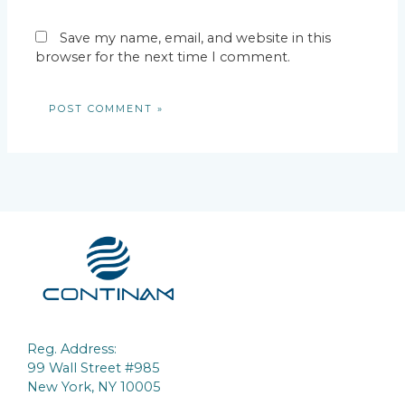
Save my name, email, and website in this
browser for the next time I comment.
Reg. Address:
99 Wall Street #985
New York, NY 10005