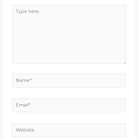
Type
here..
Name*
Email*
Website