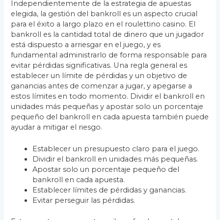
Independientemente de la estrategia de apuestas
elegida, la gestión del bankroll es un aspecto crucial
para el éxito a largo plazo en el roulettino casino. El
bankroll es la cantidad total de dinero que un jugador
está dispuesto a arriesgar en el juego, y es
fundamental administrarlo de forma responsable para
evitar pérdidas significativas. Una regla general es
establecer un límite de pérdidas y un objetivo de
ganancias antes de comenzar a jugar, y apegarse a
estos límites en todo momento. Dividir el bankroll en
unidades más pequeñas y apostar solo un porcentaje
pequeño del bankroll en cada apuesta también puede
ayudar a mitigar el riesgo.
Establecer un presupuesto claro para el juego.
Dividir el bankroll en unidades más pequeñas.
Apostar solo un porcentaje pequeño del
bankroll en cada apuesta.
Establecer límites de pérdidas y ganancias.
Evitar perseguir las pérdidas.