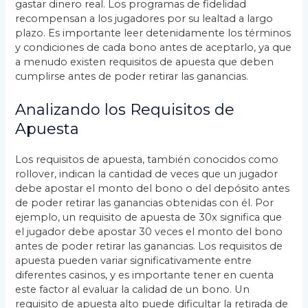
gastar dinero real. Los programas de fidelidad
recompensan a los jugadores por su lealtad a largo
plazo. Es importante leer detenidamente los términos
y condiciones de cada bono antes de aceptarlo, ya que
a menudo existen requisitos de apuesta que deben
cumplirse antes de poder retirar las ganancias.
Analizando los Requisitos de
Apuesta
Los requisitos de apuesta, también conocidos como
rollover, indican la cantidad de veces que un jugador
debe apostar el monto del bono o del depósito antes
de poder retirar las ganancias obtenidas con él. Por
ejemplo, un requisito de apuesta de 30x significa que
el jugador debe apostar 30 veces el monto del bono
antes de poder retirar las ganancias. Los requisitos de
apuesta pueden variar significativamente entre
diferentes casinos, y es importante tener en cuenta
este factor al evaluar la calidad de un bono. Un
requisito de apuesta alto puede dificultar la retirada de