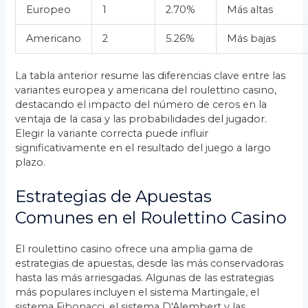
Europeo
1
2.70%
Más altas
Americano
2
5.26%
Más bajas
La tabla anterior resume las diferencias clave entre las
variantes europea y americana del roulettino casino,
destacando el impacto del número de ceros en la
ventaja de la casa y las probabilidades del jugador.
Elegir la variante correcta puede influir
significativamente en el resultado del juego a largo
plazo.
Estrategias de Apuestas
Comunes en el Roulettino Casino
El roulettino casino ofrece una amplia gama de
estrategias de apuestas, desde las más conservadoras
hasta las más arriesgadas. Algunas de las estrategias
más populares incluyen el sistema Martingale, el
sistema Fibonacci, el sistema D'Alembert y las