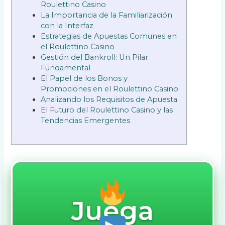
Roulettino Casino
La Importancia de la Familiarización
con la Interfaz
Estrategias de Apuestas Comunes en
el Roulettino Casino
Gestión del Bankroll: Un Pilar
Fundamental
El Papel de los Bonos y
Promociones en el Roulettino Casino
Analizando los Requisitos de Apuesta
El Futuro del Roulettino Casino y las
Tendencias Emergentes
Juega