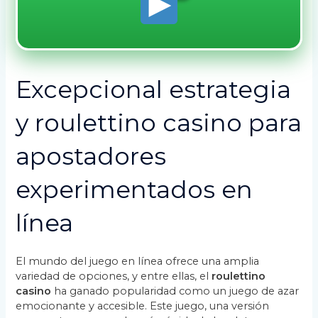
Excepcional estrategia
y roulettino casino para
apostadores
experimentados en
línea
El mundo del juego en línea ofrece una amplia
variedad de opciones, y entre ellas, el
roulettino
casino
ha ganado popularidad como un juego de azar
emocionante y accesible. Este juego, una versión