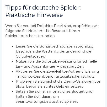
Tipps für deutsche Spieler:
Praktische Hinweise
Wenn Sie neu bei Dolphins Pearl sind, empfehlen wir
folgende Schritte, um das Beste aus Ihrem
Spielerlebnis herauszuholen:
Lesen Sie die Bonusbedingungen sorgfältig,
besonders die Wettanforderungen und die
Gültigkeitsdauer.
Nutzen Sie die Sofortüberweisung für schnelle
Ein- und Auszahlungen – das spart Zeit.
Aktivieren Sie die Zwei‑Faktor‑Authentifizierung
im Konto‑Dashboard für zusätzlichen Schutz.
Probieren Sie zunächst die Demo‑Versionen von
Slots, bevor Sie echtes Geld einsetzen.
Setzen Sie sich ein monatliches Budget und
halten Sie sich daran, um
verantwortungsbewusst zu spielen.