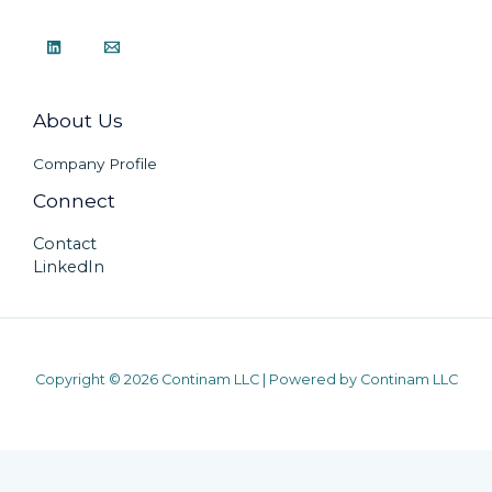
About Us
Company Profile
Connect
Contact
LinkedIn
Copyright © 2026 Continam LLC | Powered by Continam LLC