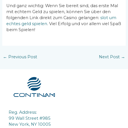
Und ganz wichtig: Wenn Sie bereit sind, das erste Mal
mit echtem Geld zu spielen, können Sie über den
folgenden Link direkt zum Casino gelangen:
slot um
echtes geld spielen
. Viel Erfolg und vor allem viel Spaß
beim Spielen!
←
Previous Post
Next Post
→
Reg. Address:
99 Wall Street #985
New York, NY 10005