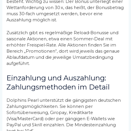
besteht. Wichtig zu wissen: Der Bonus unterliegt einer
Wettanforderung von 30 x, das heißt, der Bonusbetrag
muss 30‑fach umgesetzt werden, bevor eine
Auszahlung möglich ist.
Zusätzlich gibt es regelmäßige Reload‑Bonusse und
saisonale Aktionen, etwa einen Sommer‑Deal mit
erhöhter Freispiel‑Rate. Alle Aktionen finden Sie im
Bereich „Promotionen“, dort wird jeweils das genaue
Ablaufdatum und die jeweilige Umsatzbedingung
aufgeführt.
Einzahlung und Auszahlung:
Zahlungsmethoden im Detail
Dolphins Pearl unterstützt die gängigsten deutschen
Zahlungsmöglichkeiten. Sie können per
Sofortüberweisung, Giropay, Kreditkarte
(Visa/MasterCard) oder per gängigen E‑Wallets wie
PayPal und Skrill einzahlen. Die Mindesteinzahlung