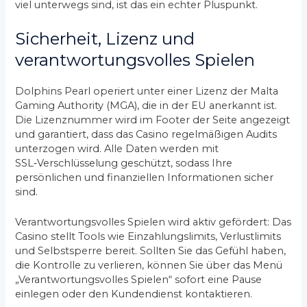
viel unterwegs sind, ist das ein echter Pluspunkt.
Sicherheit, Lizenz und
verantwortungsvolles Spielen
Dolphins Pearl operiert unter einer Lizenz der Malta
Gaming Authority (MGA), die in der EU anerkannt ist.
Die Lizenznummer wird im Footer der Seite angezeigt
und garantiert, dass das Casino regelmäßigen Audits
unterzogen wird. Alle Daten werden mit
SSL‑Verschlüsselung geschützt, sodass Ihre
persönlichen und finanziellen Informationen sicher
sind.
Verantwortungsvolles Spielen wird aktiv gefördert: Das
Casino stellt Tools wie Einzahlungslimits, Verlustlimits
und Selbstsperre bereit. Sollten Sie das Gefühl haben,
die Kontrolle zu verlieren, können Sie über das Menü
„Verantwortungsvolles Spielen“ sofort eine Pause
einlegen oder den Kundendienst kontaktieren.