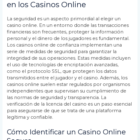
en los Casinos Online
La seguridad es un aspecto primordial al elegir un
casino online. En un entorno donde las transacciones
financieras son frecuentes, proteger la información
personal y el dinero de los jugadores es fundamental.
Los casinos online de confianza implementan una
serie de medidas de seguridad para garantizar la
integridad de sus operaciones. Estas medidas incluyen
el uso de tecnologías de encriptación avanzadas,
como el protocolo SSL, que protegen los datos
transmitidos entre el jugador y el casino. Además, los
casinos online suelen estar regulados por organismos
independientes que supervisan su cumplimiento de
las normas de seguridad y transparencia. La
verificación de la licencia del casino es un paso esencial
para asegurarse de que se trata de una plataforma
legítima y confiable.
Cómo Identificar un Casino Online