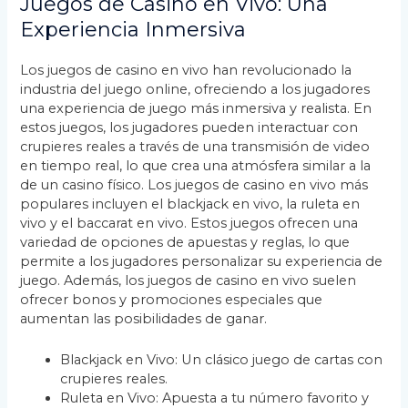
Juegos de Casino en Vivo: Una
Experiencia Inmersiva
Los juegos de casino en vivo han revolucionado la
industria del juego online, ofreciendo a los jugadores
una experiencia de juego más inmersiva y realista. En
estos juegos, los jugadores pueden interactuar con
crupieres reales a través de una transmisión de video
en tiempo real, lo que crea una atmósfera similar a la
de un casino físico. Los juegos de casino en vivo más
populares incluyen el blackjack en vivo, la ruleta en
vivo y el baccarat en vivo. Estos juegos ofrecen una
variedad de opciones de apuestas y reglas, lo que
permite a los jugadores personalizar su experiencia de
juego. Además, los juegos de casino en vivo suelen
ofrecer bonos y promociones especiales que
aumentan las posibilidades de ganar.
Blackjack en Vivo: Un clásico juego de cartas con
crupieres reales.
Ruleta en Vivo: Apuesta a tu número favorito y