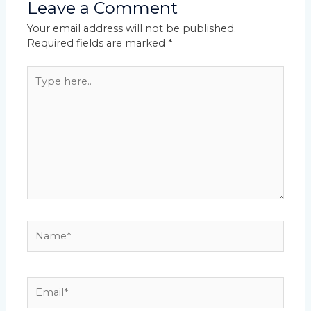
Leave a Comment
Your email address will not be published.
Required fields are marked
*
Type
here..
Name*
Email*