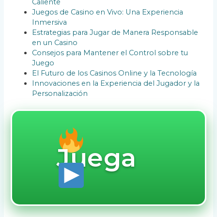
Caliente
Juegos de Casino en Vivo: Una Experiencia
Inmersiva
Estrategias para Jugar de Manera Responsable
en un Casino
Consejos para Mantener el Control sobre tu
Juego
El Futuro de los Casinos Online y la Tecnología
Innovaciones en la Experiencia del Jugador y la
Personalización
Juega