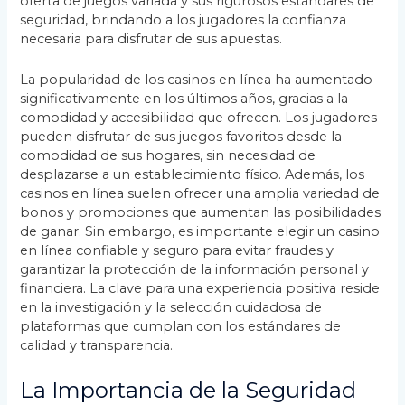
oferta de juegos variada y sus rigurosos estándares de
seguridad, brindando a los jugadores la confianza
necesaria para disfrutar de sus apuestas.
La popularidad de los casinos en línea ha aumentado
significativamente en los últimos años, gracias a la
comodidad y accesibilidad que ofrecen. Los jugadores
pueden disfrutar de sus juegos favoritos desde la
comodidad de sus hogares, sin necesidad de
desplazarse a un establecimiento físico. Además, los
casinos en línea suelen ofrecer una amplia variedad de
bonos y promociones que aumentan las posibilidades
de ganar. Sin embargo, es importante elegir un casino
en línea confiable y seguro para evitar fraudes y
garantizar la protección de la información personal y
financiera. La clave para una experiencia positiva reside
en la investigación y la selección cuidadosa de
plataformas que cumplan con los estándares de
calidad y transparencia.
La Importancia de la Seguridad