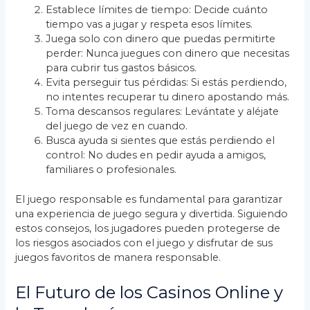
Establece límites de tiempo: Decide cuánto
tiempo vas a jugar y respeta esos límites.
Juega solo con dinero que puedas permitirte
perder: Nunca juegues con dinero que necesitas
para cubrir tus gastos básicos.
Evita perseguir tus pérdidas: Si estás perdiendo,
no intentes recuperar tu dinero apostando más.
Toma descansos regulares: Levántate y aléjate
del juego de vez en cuando.
Busca ayuda si sientes que estás perdiendo el
control: No dudes en pedir ayuda a amigos,
familiares o profesionales.
El juego responsable es fundamental para garantizar
una experiencia de juego segura y divertida. Siguiendo
estos consejos, los jugadores pueden protegerse de
los riesgos asociados con el juego y disfrutar de sus
juegos favoritos de manera responsable.
El Futuro de los Casinos Online y