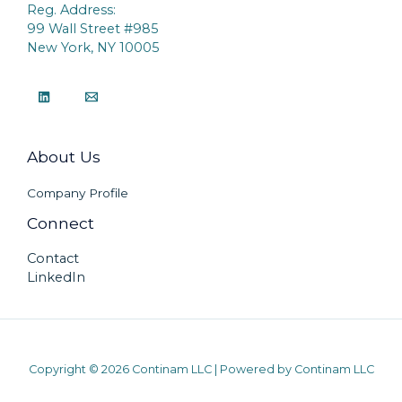
Reg. Address:
99 Wall Street #985
New York, NY 10005
About Us
Company Profile
Connect
Contact
LinkedIn
Copyright © 2026 Continam LLC | Powered by Continam LLC