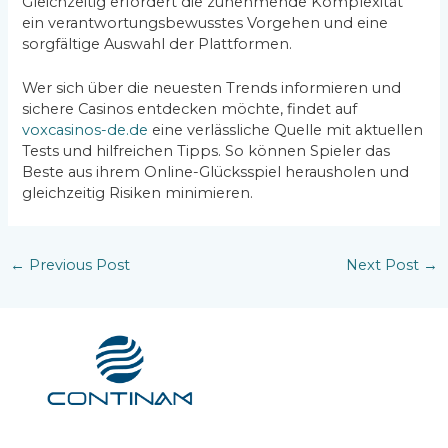
Gleichzeitig erfordert die zunehmende Komplexität
ein verantwortungsbewusstes Vorgehen und eine
sorgfältige Auswahl der Plattformen.
Wer sich über die neuesten Trends informieren und
sichere Casinos entdecken möchte, findet auf
voxcasinos-de.de
eine verlässliche Quelle mit aktuellen
Tests und hilfreichen Tipps. So können Spieler das
Beste aus ihrem Online-Glücksspiel herausholen und
gleichzeitig Risiken minimieren.
←
Previous Post
Next Post
→