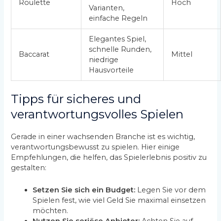
Roulette
Hoch
Varianten,
einfache Regeln
Elegantes Spiel,
schnelle Runden,
Baccarat
Mittel
niedrige
Hausvorteile
Tipps für sicheres und
verantwortungsvolles Spielen
Gerade in einer wachsenden Branche ist es wichtig,
verantwortungsbewusst zu spielen. Hier einige
Empfehlungen, die helfen, das Spielerlebnis positiv zu
gestalten:
Setzen Sie sich ein Budget:
Legen Sie vor dem
Spielen fest, wie viel Geld Sie maximal einsetzen
möchten.
Nutzen Sie seriöse Anbieter:
Achten Sie auf