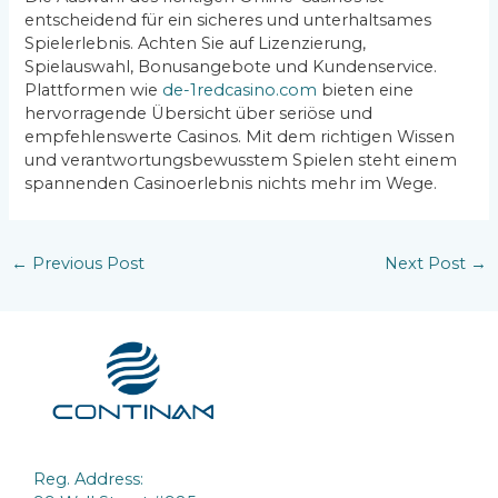
entscheidend für ein sicheres und unterhaltsames
Spielerlebnis. Achten Sie auf Lizenzierung,
Spielauswahl, Bonusangebote und Kundenservice.
Plattformen wie
de-1redcasino.com
bieten eine
hervorragende Übersicht über seriöse und
empfehlenswerte Casinos. Mit dem richtigen Wissen
und verantwortungsbewusstem Spielen steht einem
spannenden Casinoerlebnis nichts mehr im Wege.
←
Previous Post
Next Post
→
Reg. Address: