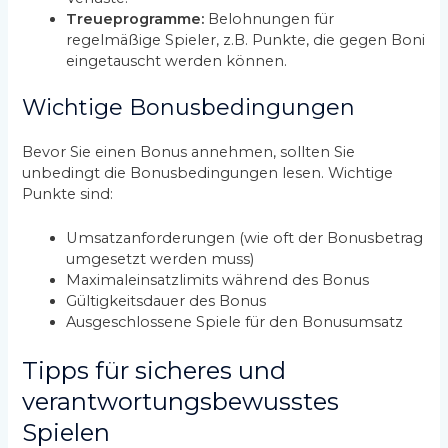
Treueprogramme:
Belohnungen für
regelmäßige Spieler, z.B. Punkte, die gegen Boni
eingetauscht werden können.
Wichtige Bonusbedingungen
Bevor Sie einen Bonus annehmen, sollten Sie
unbedingt die Bonusbedingungen lesen. Wichtige
Punkte sind:
Umsatzanforderungen (wie oft der Bonusbetrag
umgesetzt werden muss)
Maximaleinsatzlimits während des Bonus
Gültigkeitsdauer des Bonus
Ausgeschlossene Spiele für den Bonusumsatz
Tipps für sicheres und
verantwortungsbewusstes
Spielen