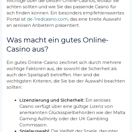
Wichtige über die besten Online-Casinos, worauf Sie
achten sollten und wie Sie das passende Casino für
sich finden können. Ein besonders empfehlenswertes
Portal ist
de-1redcasino.com
, das eine breite Auswahl
an seriösen Anbietern präsentiert.
Was macht ein gutes Online-
Casino aus?
Ein gutes Online-Casino zeichnet sich durch mehrere
wichtige Faktoren aus, die sowohl die Sicherheit als
auch den Spielspaß betreffen. Hier sind die
wichtigsten Kriterien, die Sie bei der Auswahl beachten
sollten:
Lizenzierung und Sicherheit:
Ein seriöses
Casino verfügt über eine gültige Lizenz von
anerkannten Glücksspielbehörden wie der Malta
Gaming Authority oder der UK Gambling
Commission.
Spielauswahl:
Die Vielfalt der Spiele, darunter