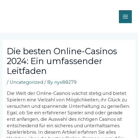
Skip
MAI
to
content
ME
Post
navigation
Die besten Online-Casinos
2024: Ein umfassender
Leitfaden
/
Uncategorized
/ By
nyx88279
Die Welt der Online-Casinos wächst stetig und bietet
Spielern eine Vielzahl von Möglichkeiten, ihr Glück zu
versuchen und spannende Unterhaltung zu genießen.
Egal, ob Sie ein erfahrener Spieler sind oder gerade
erst anfangen, die Auswahl des richtigen Casinos ist
entscheidend für ein sicheres und unterhaltsames
Spielerlebnis. In diesem Artikel erfahren Sie alles