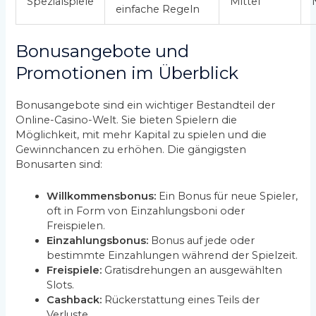
Spezialspiele
Mittel
einfache Regeln
Bonusangebote und
Promotionen im Überblick
Bonusangebote sind ein wichtiger Bestandteil der
Online-Casino-Welt. Sie bieten Spielern die
Möglichkeit, mit mehr Kapital zu spielen und die
Gewinnchancen zu erhöhen. Die gängigsten
Bonusarten sind:
Willkommensbonus:
Ein Bonus für neue Spieler,
oft in Form von Einzahlungsboni oder
Freispielen.
Einzahlungsbonus:
Bonus auf jede oder
bestimmte Einzahlungen während der Spielzeit.
Freispiele:
Gratisdrehungen an ausgewählten
Slots.
Cashback:
Rückerstattung eines Teils der
Verluste.