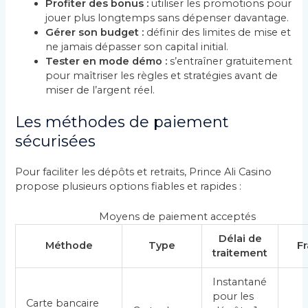
Profiter des bonus :
utiliser les promotions pour
jouer plus longtemps sans dépenser davantage.
Gérer son budget :
définir des limites de mise et
ne jamais dépasser son capital initial.
Tester en mode démo :
s’entraîner gratuitement
pour maîtriser les règles et stratégies avant de
miser de l’argent réel.
Les méthodes de paiement
sécurisées
Pour faciliter les dépôts et retraits, Prince Ali Casino
propose plusieurs options fiables et rapides :
Moyens de paiement acceptés
Délai de
Méthode
Type
Fr
traitement
Instantané
pour les
Carte bancaire