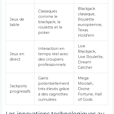
Blackjack
Classiques
classique,
comme le
Jeux de
Roulette
blackjack, la
table
européenne,
roulette et le
Texas
poker
Hold’em
Live
Interaction en
Blackjack,
Jeux en
temps réel avec
Live Roulette,
direct
des croupiers
Dream
professionnels
Catcher
Gains
Mega
potentiellement
Moolah,
Jackpots
très élevés grâce
Divine
progressifs
à des cagnottes
Fortune, Hall
cumulées
of Gods
Les innovations technologiques au