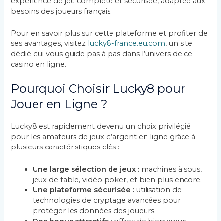
expérience de jeu complète et sécurisée, adaptée aux
besoins des joueurs français.
Pour en savoir plus sur cette plateforme et profiter de
ses avantages, visitez
lucky8-france.eu.com
, un site
dédié qui vous guide pas à pas dans l’univers de ce
casino en ligne.
Pourquoi Choisir Lucky8 pour
Jouer en Ligne ?
Lucky8 est rapidement devenu un choix privilégié
pour les amateurs de jeux d’argent en ligne grâce à
plusieurs caractéristiques clés :
Une large sélection de jeux :
machines à sous,
jeux de table, vidéo poker, et bien plus encore.
Une plateforme sécurisée :
utilisation de
technologies de cryptage avancées pour
protéger les données des joueurs.
Des bonus attractifs :
offres de bienvenue,