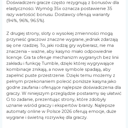
Doświadczeni gracze często rezygnują z bonusów dla
elastyczności. Wymóg 35x oznacza postawienie 35
razy wartościć bonusu. Dostawcy oferują warianty
(94%, 96%, 96.5%).
Z drugiej strony, sloty o wysokiej zmienności mogą
przynieść graczowi znaczne wygrane, jednak zdarzają
się one rzadziej. To, jaki rodzaj gry wybierasz, nie ma
znaczenia – ważne, aby kasyno miało odpowiednie
licencje. Gra ta oferuje mechanizm wygranych bez linii
zakładu i funkcję Tumble, dzięki której wygrywające
kombinacje znikają, a nowe symbole spadają, aby
zapełnić puste przestrzenie. Dzięki temu możemy z
pełnym przekonaniem polecić poniższe kasyna jako
godne zaufania i oferujące najlepsze doświadczenia dla
graczy. W niniejszym przeglądzie postaramy się ułatwić
Ci to zadanie, prezentując strony, które zdobyły
uznanie wśród graczy i ekspertów branży. Najlepsze
automaty online w Polsce 2026 oferują emocje, duże
wygrane i świetną rozrywkę dla graczy.