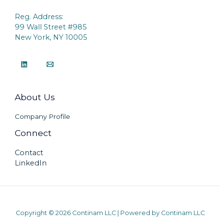
Reg. Address:
99 Wall Street #985
New York, NY 10005
About Us
Company Profile
Connect
Contact
LinkedIn
Copyright © 2026 Continam LLC | Powered by Continam LLC