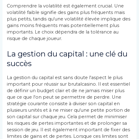
Comprendre la volatilité est également crucial. Une
volatilité faible signifie des gains plus fréquents mais
plus petits, tandis qu'une volatilité élevée implique des
gains moins fréquents mais potentiellement plus
importants. Le choix dépendra de la tolérance au
risque de chaque joueur.
La gestion du capital : une clé du
succès
La gestion du capital est sans doute l'aspect le plus
important pour réussir sur brutalcasino. Il est essentiel
de définir un budget clair et de ne jamais miser plus
que ce que l'on peut se permettre de perdre. Une
stratégie courante consiste à diviser son capital en
plusieurs unités et à ne miser qu'une petite portion de
son capital sur chaque jeu. Cela permet de minimiser
les risques de pertes importantes et de prolonger sa
session de jeu. Il est également important de fixer des
limites de gains et de pertes. Lorsque ces limites sont