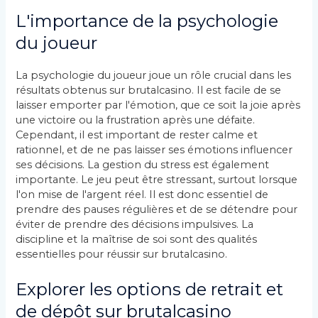
L'importance de la psychologie
du joueur
La psychologie du joueur joue un rôle crucial dans les
résultats obtenus sur brutalcasino. Il est facile de se
laisser emporter par l'émotion, que ce soit la joie après
une victoire ou la frustration après une défaite.
Cependant, il est important de rester calme et
rationnel, et de ne pas laisser ses émotions influencer
ses décisions. La gestion du stress est également
importante. Le jeu peut être stressant, surtout lorsque
l'on mise de l'argent réel. Il est donc essentiel de
prendre des pauses régulières et de se détendre pour
éviter de prendre des décisions impulsives. La
discipline et la maîtrise de soi sont des qualités
essentielles pour réussir sur brutalcasino.
Explorer les options de retrait et
de dépôt sur brutalcasino