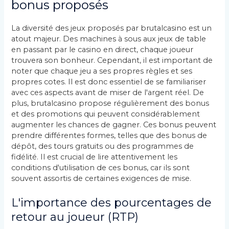
bonus proposés
La diversité des jeux proposés par brutalcasino est un
atout majeur. Des machines à sous aux jeux de table
en passant par le casino en direct, chaque joueur
trouvera son bonheur. Cependant, il est important de
noter que chaque jeu a ses propres règles et ses
propres cotes. Il est donc essentiel de se familiariser
avec ces aspects avant de miser de l'argent réel. De
plus, brutalcasino propose régulièrement des bonus
et des promotions qui peuvent considérablement
augmenter les chances de gagner. Ces bonus peuvent
prendre différentes formes, telles que des bonus de
dépôt, des tours gratuits ou des programmes de
fidélité. Il est crucial de lire attentivement les
conditions d'utilisation de ces bonus, car ils sont
souvent assortis de certaines exigences de mise.
L'importance des pourcentages de
retour au joueur (RTP)