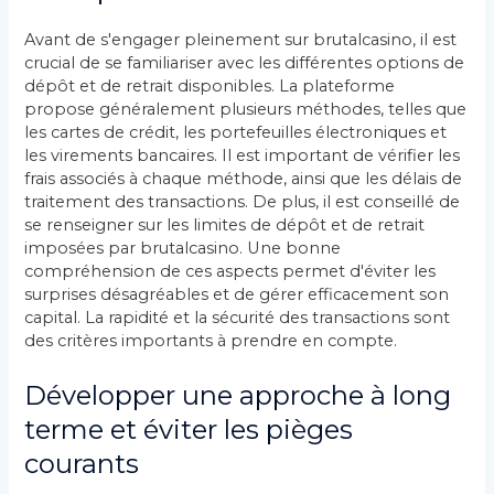
Avant de s'engager pleinement sur brutalcasino, il est
crucial de se familiariser avec les différentes options de
dépôt et de retrait disponibles. La plateforme
propose généralement plusieurs méthodes, telles que
les cartes de crédit, les portefeuilles électroniques et
les virements bancaires. Il est important de vérifier les
frais associés à chaque méthode, ainsi que les délais de
traitement des transactions. De plus, il est conseillé de
se renseigner sur les limites de dépôt et de retrait
imposées par brutalcasino. Une bonne
compréhension de ces aspects permet d'éviter les
surprises désagréables et de gérer efficacement son
capital. La rapidité et la sécurité des transactions sont
des critères importants à prendre en compte.
Développer une approche à long
terme et éviter les pièges
courants