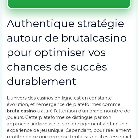
Authentique stratégie
autour de brutalcasino
pour optimiser vos
chances de succès
durablement
L'univers des casinos en ligne est en constante
évolution, et l'émergence de plateformes comme
brutalcasino
a attiré l'attention d'un grand nombre de
joueurs. Cette plateforme se distingue par son
approche audacieuse et son engagement à offrir une
expérience de jeu unique. Cependant, pour réellement
profiter de ce que propose brutalcasino, il est essentiel