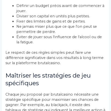
Définir un budget précis avant de commencer à
jouer.
Diviser son capital en unités plus petites.
Fixer des limites de gains et de pertes.
Ne jamais miser plus que ce que l'on peut se
permettre de perdre.
Éviter de jouer sous l'influence de l'alcool ou de
la fatigue.
Le respect de ces règles simples peut faire une
différence significative dans vos résultats à long terme
sur la plateforme brutalcasino.
Maîtriser les stratégies de jeu
spécifiques
Chaque jeu proposé par brutalcasino nécessite une
stratégie spécifique pour maximiser ses chances de
gagner. Par exemple, au blackjack, il existe des
tableaux de stratégie qui indiquent la meilleure action à