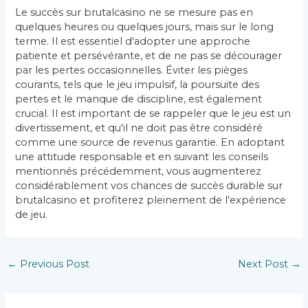
Le succès sur brutalcasino ne se mesure pas en
quelques heures ou quelques jours, mais sur le long
terme. Il est essentiel d'adopter une approche
patiente et persévérante, et de ne pas se décourager
par les pertes occasionnelles. Éviter les pièges
courants, tels que le jeu impulsif, la poursuite des
pertes et le manque de discipline, est également
crucial. Il est important de se rappeler que le jeu est un
divertissement, et qu'il ne doit pas être considéré
comme une source de revenus garantie. En adoptant
une attitude responsable et en suivant les conseils
mentionnés précédemment, vous augmenterez
considérablement vos chances de succès durable sur
brutalcasino et profiterez pleinement de l'expérience
de jeu.
←
Previous Post
Next Post
→