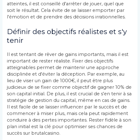
atteintes, il est conseillé d'arrêter de jouer, quel que
soit le résultat. Cela évite de se laisser emporter par
l'émotion et de prendre des décisions irrationnelles.
Définir des objectifs réalistes et s'y
tenir
Il est tentant de rêver de gains importants, mais il est
important de rester réaliste. Fixer des objectifs
atteignables permet de maintenir une approche
disciplinée et d'éviter la déception. Par exemple, au
lieu de viser un gain de 1000€, il peut être plus
judicieux de se fixer comme objectif de gagner 10% de
son capital initial. De plus, il est crucial de s'en tenir à sa
stratégie de gestion du capital, même en cas de gains.
Il est facile de se laisser influencer par le succès et de
commencer à miser plus, mais cela peut rapidement
conduire à des pertes importantes. Rester fidèle à son
plan initial est la clé pour optimiser ses chances de
succès sur brutalcasino.