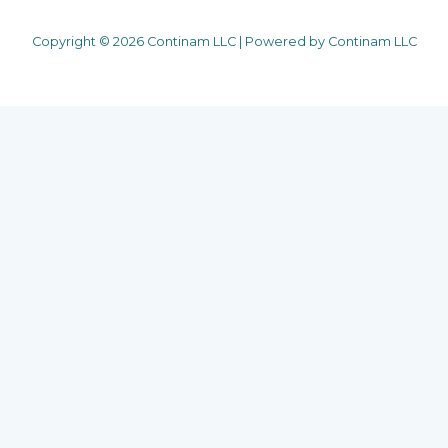
Copyright © 2026 Continam LLC | Powered by Continam LLC