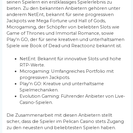
seinen Spielern ein erstklassiges Spielerlebnis zu
bieten. Zu den bekannten Anbietern gehören unter
anderem NetEnt, bekannt für seine progressiven
Jackpots wie Mega Fortune und Hall of Gods,
Microgaming, der Schöpfer von beliebten Slots wie
Game of Thrones und Immortal Romance, sowie
Play'n GO, der für seine kreativen und unterhaltsamen
Spiele wie Book of Dead und Reactoonz bekannt ist.
NetEnt: Bekannt für innovative Slots und hohe
RTP-Werte.
Microgaming: Umfangreiches Portfolio mit
progressiven Jackpots.
Play'n GO: Kreative und unterhaltsame
Spielmechaniken.
Evolution Gaming: Führender Anbieter von Live-
Casino-Spielen.
Die Zusammenarbeit mit diesen Anbietern stellt
sicher, dass die Spieler im Pelican Casino stets Zugang
zu den neuesten und beliebtesten Spielen haben.