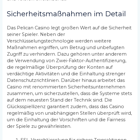
Sicherheitsmaßnahmen im Detail
Das Pelican Casino legt großen Wert auf die Sicherheit
seiner Spieler. Neben der
Verschlüsselungstechnologie werden weitere
Maßnahmen ergriffen, um Betrug und unbefugten
Zugriff zu verhindern. Dazu gehören unter anderem
die Verwendung von Zwei-Faktor-Authentifizierung,
die regelmäßige Überprüfung der Konten auf
verdächtige Aktivitäten und die Einhaltung strenger
Datenschutzrichtlinien. Darüber hinaus arbeitet das
Casino mit renommierten Sicherheitsunternehmen
zusammen, um sicherzustellen, dass die Systeme stets
auf dem neuesten Stand der Technik sind. Die
Glücksspiellizenz garantiert zudem, dass das Casino
regelmäßig von unabhängigen Stellen überprüft wird,
um die Einhaltung der Vorschriften und die Fairness
der Spiele zu gewährleisten.
SSL-Verschlüsselung für sichere Transaktionen.