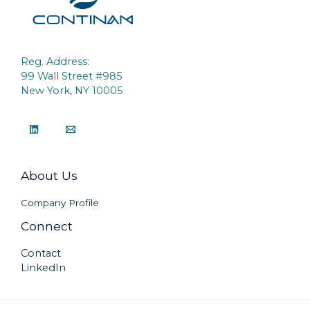
Reg. Address:
99 Wall Street #985
New York, NY 10005
About Us
Company Profile
Connect
Contact
LinkedIn