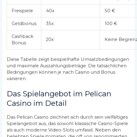
Freispiele
40x
50 €
Geldbonus
35x
100 €
Cashback
20x
Keine Begren
Bonus
Diese Tabelle zeigt beispielhafte Umsatzbedingungen
und maximale Auszahlungsbeträge. Die tatsächlichen
Bedingungen können je nach Casino und Bonus
variieren.
Das Spielangebot im Pelican
Casino im Detail
Das Pelican Casino zeichnet sich durch sein vielfältiges
Spielangebot aus, das sowohl klassische Casino-Spiele
als auch moderne Video-Slots umfasst. Neben den
beliebten Spielautomaten, die oft von renommierten