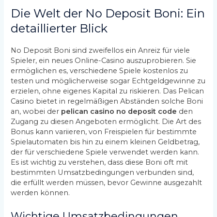
Die Welt der No Deposit Boni: Ein
detaillierter Blick
No Deposit Boni sind zweifellos ein Anreiz für viele
Spieler, ein neues Online-Casino auszuprobieren. Sie
ermöglichen es, verschiedene Spiele kostenlos zu
testen und möglicherweise sogar Echtgeldgewinne zu
erzielen, ohne eigenes Kapital zu riskieren. Das Pelican
Casino bietet in regelmäßigen Abständen solche Boni
an, wobei der
pelican casino no deposit code
den
Zugang zu diesen Angeboten ermöglicht. Die Art des
Bonus kann variieren, von Freispielen für bestimmte
Spielautomaten bis hin zu einem kleinen Geldbetrag,
der für verschiedene Spiele verwendet werden kann.
Es ist wichtig zu verstehen, dass diese Boni oft mit
bestimmten Umsatzbedingungen verbunden sind,
die erfüllt werden müssen, bevor Gewinne ausgezahlt
werden können.
Wichtige Umsatzbedingungen