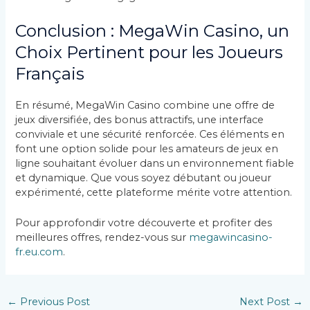
Conclusion : MegaWin Casino, un
Choix Pertinent pour les Joueurs
Français
En résumé, MegaWin Casino combine une offre de
jeux diversifiée, des bonus attractifs, une interface
conviviale et une sécurité renforcée. Ces éléments en
font une option solide pour les amateurs de jeux en
ligne souhaitant évoluer dans un environnement fiable
et dynamique. Que vous soyez débutant ou joueur
expérimenté, cette plateforme mérite votre attention.
Pour approfondir votre découverte et profiter des
meilleures offres, rendez-vous sur
megawincasino-
fr.eu.com
.
←
Previous Post
Next Post
→