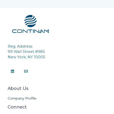
Reg. Address:
99 Wall Street #985
New York, NY 10005
About Us
Company Profile
Connect