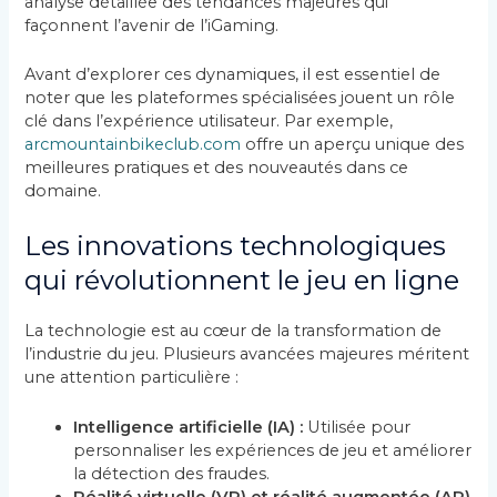
analyse détaillée des tendances majeures qui
façonnent l’avenir de l’iGaming.
Avant d’explorer ces dynamiques, il est essentiel de
noter que les plateformes spécialisées jouent un rôle
clé dans l’expérience utilisateur. Par exemple,
arcmountainbikeclub.com
offre un aperçu unique des
meilleures pratiques et des nouveautés dans ce
domaine.
Les innovations technologiques
qui révolutionnent le jeu en ligne
La technologie est au cœur de la transformation de
l’industrie du jeu. Plusieurs avancées majeures méritent
une attention particulière :
Intelligence artificielle (IA) :
Utilisée pour
personnaliser les expériences de jeu et améliorer
la détection des fraudes.
Réalité virtuelle (VR) et réalité augmentée (AR)