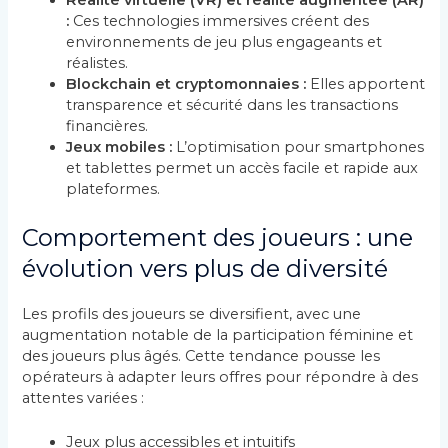
:
Ces technologies immersives créent des
environnements de jeu plus engageants et
réalistes.
Blockchain et cryptomonnaies :
Elles apportent
transparence et sécurité dans les transactions
financières.
Jeux mobiles :
L’optimisation pour smartphones
et tablettes permet un accès facile et rapide aux
plateformes.
Comportement des joueurs : une
évolution vers plus de diversité
Les profils des joueurs se diversifient, avec une
augmentation notable de la participation féminine et
des joueurs plus âgés. Cette tendance pousse les
opérateurs à adapter leurs offres pour répondre à des
attentes variées :
Jeux plus accessibles et intuitifs