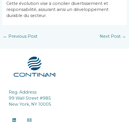
Cette évolution vise à concilier divertissement et
responsabilité, assurant ainsi un développement
durable du secteur.
←
Previous Post
Next Post
→
Reg. Address:
99 Wall Street #985
New York, NY 10005