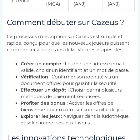
Licence
(MGA)
(ANJ)
(ANJ)
Comment débuter sur Cazeus ?
Le processus d’inscription sur Cazeus est simple et
rapide, conçu pour que les nouveaux joueurs puissent
commencer à jouer sans délai. Voici les étapes clés :
Créer un compte :
Fournir une adresse email
valide, choisir un identifiant et un mot de passe.
Vérification :
Confirmer son identité via un
document officiel pour garantir la sécurité.
Effectuer un dépôt :
Choisir parmi plusieurs
méthodes de paiement sécurisées.
Profiter des bonus :
Activer les offres de
bienvenue pour maximiser son capital de jeu.
Explorer les jeux :
Naviguer dans la ludothèque
et sélectionner ses jeux favoris.
Les innovations technologiques