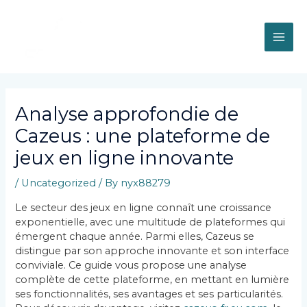
Skip
MAI
to
content
ME
Post
navigation
Analyse approfondie de
Cazeus : une plateforme de
jeux en ligne innovante
/
Uncategorized
/ By
nyx88279
Le secteur des jeux en ligne connaît une croissance
exponentielle, avec une multitude de plateformes qui
émergent chaque année. Parmi elles, Cazeus se
distingue par son approche innovante et son interface
conviviale. Ce guide vous propose une analyse
complète de cette plateforme, en mettant en lumière
ses fonctionnalités, ses avantages et ses particularités.