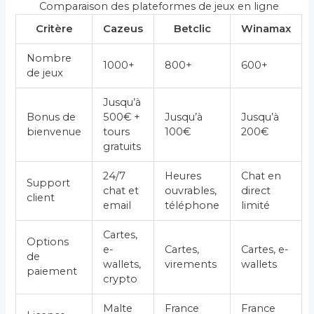
Comparaison des plateformes de jeux en ligne
Critère
Cazeus
Betclic
Winamax
Nombre
1000+
800+
600+
de jeux
Jusqu’à
Bonus de
500€ +
Jusqu’à
Jusqu’à
bienvenue
tours
100€
200€
gratuits
24/7
Heures
Chat en
Support
chat et
ouvrables,
direct
client
email
téléphone
limité
Cartes,
Options
e-
Cartes,
Cartes, e-
de
wallets,
virements
wallets
paiement
crypto
Malte
France
France