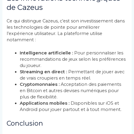
de Cazeus
Ce qui distingue Cazeus, c’est son investissement dans
les technologies de pointe pour améliorer
l’expérience utilisateur. La plateforme utilise
notamment :
Intelligence artificielle :
Pour personnaliser les
recommandations de jeux selon les préférences
du joueur.
Streaming en direct :
Permettant de jouer avec
de vrais croupiers en temps réel.
Cryptomonnaies :
Acceptation des paiements
en Bitcoin et autres devises numériques pour
plus de flexibilité.
Applications mobiles :
Disponibles sur iOS et
Android pour jouer partout et à tout moment.
Conclusion