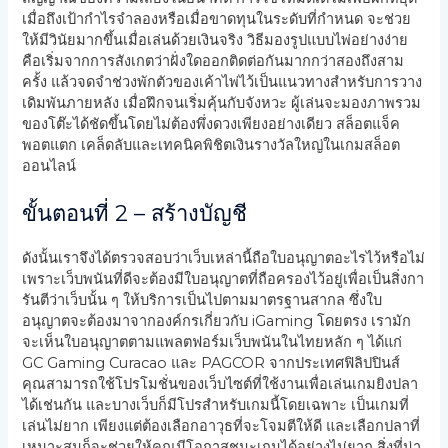
เมื่อถึงเป้ากำไรจำลองหรือเมื่อขาดทุนในระดับที่กำหนด จะช่วย
ให้มีวินัยมากขึ้นเมื่อเล่นด้วยเงินจริง วิธีมองรูปแบบไพ่อย่างง่าย
คือเริ่มจากการสังเกตว่าฝั่งใดออกติดต่อกันมากกว่าสองถึงสาม
ครั้ง แล้วจดจำช่วงพักตัวของเค้าไพ่ไว้เป็นแนวทางสำหรับการวาง
เดิมพันภายหลัง เมื่อฝึกจนเริ่มคุ้นกับจังหวะ ผู้เล่นจะมองภาพรวม
ของโต๊ะได้ชัดขึ้นโดยไม่ต้องพึ่งดวงเพียงอย่างเดียว สล็อตแจ็ค
พอตแตก เคล็ดลับและเทคนิคพิชิตเงินรางวัลใหญ่ในเกมสล็อต
ออนไลน์
ขั้นตอนที่ 2 – สร้างบัญชี
ดังนั้นเราจึงได้ตรวจสอบว่าเว็บเหล่านี้ถือใบอนุญาตอะไรไว้หรือไม่
เพราะเว็บพนันที่ดีจะต้องมีใบอนุญาตที่ถือครองไว้อยู่เพื่อเป็นสิ่งกา
รันตีว่าเว็บนั้น ๆ ให้บริการเป็นไปตามมาตรฐานสากล ซึ่งใบ
อนุญาตจะต้องมาจากองค์กรเกี่ยวกับ iGaming โดยตรง เรามัก
จะเห็นใบอนุญาตตามแพลตฟอร์มเว็บพนันในไทยหลัก ๆ ได้แก่
GC Gaming Curacao และ PAGCOR จากประเทศฟิลิปปินส์
คุณสามารถใช้โปรโมชั่นของเว็บไซต์ที่ใช้งานเพื่อเล่นเกมยิงปลา
ได้เช่นกัน และบางเว็บก็มีโปรสำหรับเกมนี้โดยเฉพาะ เป็นเกมที่
เล่นไม่ยาก เพียงแต่ต้องเลือกอาวุธที่จะโจมตีให้ดี และเลือกปลาที่
เหมาะสมก็จะช่วยให้คุณมีโอกาสชนะเกมได้อย่างไม่ยาก สิ่งที่น่า