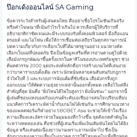
ป๊อกเด้งออนไลน์ SA Gaming
ข้อควรระวังสำหรับผู้เล่นคนไทย คืออย่าเชื่อโปรโมชันเกินจริง
หรือคำโฆษณาที่เน้นกำไรเร็วเกินไป ควรเลือกผู้ให้บริการที่
อธิบายกติกาชัดเจนและมีระบบรองรับทั้งคอมพิวเตอร์ มือถือแอน
ดรอยด์ และไอโฟน เพื่อให้การเชื่อมต่อเสถียรในทุกสถานการณ์
บทความเกี่ยวกับการเลือกเว็บที่ได้มาตรฐานอย่าง แนวทางคัด
เลือกเว็บแม่ที่ปลอดภัย จึงเป็นข้อมูลเสริมที่ควรอ่านควบคู่ไปด้วย
เสือมังกรถูกพัฒนาขึ้นครั้งแรกในคาสิโนของประเทศกัมพูชา ช่วง
ต้นทศวรรษ 2000 จุดประสงค์หลักคือการสร้างเกมไพ่ที่เล่นง่าย
กว่าบาคาร่าแบบดั้งเดิม เพราะนักพนันหลายคนสับสนกับกฎการ
จั่วไพ่ใบที่ 3 และระบบการนับแต้มที่ซับซ้อน เสือมังกรจึงถูก
ออกแบบมาให้ตัดความยุ่งยากเหล่านั้นออกทั้งหมด เหลือไว้แค่สิ่ง
สำคัญที่สุด นั่นคือ “ฝั่งไหนได้ไพ่ใบสูงกว่า ฝั่งนั้นชนะ” นอกจากนี้
ผู้เล่นที่ชอบแทงบอลกับแบรนด์ระดับเอเชียอาจสนใจเปรียบเทียบ
แนวคิดการวิเคราะห์ค่าน้ำกับเกมไพ่ได้เช่นกัน การศึกษาแนวทาง
ของแพลตฟอร์มกีฬาอย่าง SBOBET Asia จะช่วยให้เข้าใจเรื่อง
ความเสี่ยงและอัตราจ่ายในมุมมองที่กว้างขึ้น จุดสังเกตสำคัญใน
ระหว่างทดลองเล่น คือช่วงที่ผู้เล่นเริ่มเพิ่มเงินเดิมพันโดยไม่ได้อิง
ข้อมูล หรือเล่นต่อเนื่องยาวนานเพราะอารมณ์พาไป ซึ่งเป็น
สัญญาณของความเสี่ยงในอนาคต การใช้โหมดเดโม่เพื่อฝึกหยุด