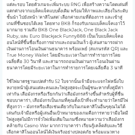
แต่ละรอบ โดยตัวเกมจะเพิ่มระบบ RNG เพื่อสร้างความโดดเด่นที่
แตกต่างจากแบล็คแจ็คแบบดั้งเดิม พร้อมให้ภาพและเสียงในระดับ
ชั้นนำ ไปยังหน้า ‘คาสิโนสด’ เลือกค่ายเกมที่ต้องการ และเข้าสู่
เกมที่ชื่นชอบได้เลย โดยทาง BK8 ก็รองรับเกมแบล็คแจ็คเอาไว้
มากมาย รวมถึง BK8 One BlackJack, One Black Jack
Ruby, และ Euro Blackjack Funny888 เป็นเว็บแบล็คแจ็คอ
อนไลน์ที่ขึ้นชื่อเรื่องการฝากและถอนเงินเร็ว ผู้เล่นสามารถฝาก
เงินผ่านการโอนเงินผ่านธนาคาร พร้อมเพย์ (สแกนรหัส QR) และ
True Money Wallet โดยมีระยะเวลาในการทำรายการโดย
เฉลี่ยคือ 30 วินาที และสามารถถอนเงินผ่านการโอนเงินผ่าน
ธนาคารโดยมีระยะเวลาในการทำรายการโดยเฉลี่ยคือ 3 นาที
ใช้ไพ่มาตรฐานแปดสำรับ 52 ใบจากนั้นเจ้ามือจะแจกไพ่หนึ่งใบ
หงายหน้าผู้เล่นแต่ละคนและไพ่สูงสุดจะเป็นผู้ชนะหากทั้งคู่มีค่า
เท่ากัน เสือมังกรหรือเรียกกันว่าเสือมังกรสร้างขึ้นสำหรับผู้ที่ชื่น
ชอบบาคาร่า, เสือมังกรเป็นเกมที่คุณตั้งเป้าที่จะทำนายว่าใครมีไพ่
ที่สูงกว่า – มังกรหรือเสือเช่นเดียวกับในเกมคาสิโนอื่นๆคุณไม่ได้
เล่นกับเจ้ามือหรือผู้เล่นอื่นเป้าหมายของเกมคือการทายว่ามือใดมี
ไพ่สูงสุดไม่มีการจั่วไพ่เพิ่มเติมในเกมซึ่งหมายความว่าเสือมังกร
คล้ายกับ Casino War มากกว่าบาคาร่า เรียนรู้เคล็ดลับและวิธี
เลือกคาสิโนออนไลน์ได้เงินจริงอย่างปลอดภัย พร้อมแนวทาง