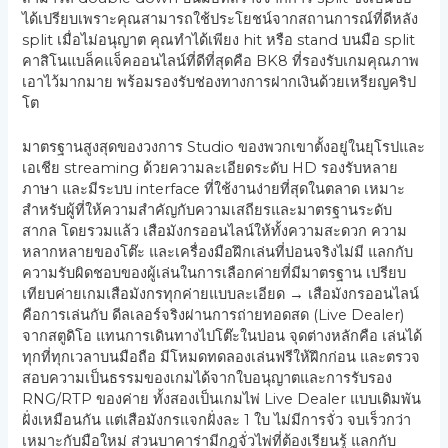
ได้เปรียบเพราะคุณสามารถใช้ประโยชน์จากสถานการณ์ที่ดีหลัง
split เมื่อไม่อนุญาต คุณทำได้เพียง hit หรือ stand บนมือ split
คาสิโนแบล็คแจ็คออนไลน์ที่ดีที่สุดคือ BK8 ที่รองรับเกมคุณภาพ
เอาไว้มากมาย พร้อมรองรับช่องทางการฝากเงินด้วยเหรียญคริป
โต
มาตรฐานสูงสุดของวงการ Studio ของพวกเขาตั้งอยู่ในยุโรปและ
เอเชีย streaming ด้วยความละเอียดระดับ HD รองรับหลาย
ภาษา และมีระบบ interface ที่ใช้งานง่ายที่สุดในตลาด เหมาะ
สำหรับผู้ที่ให้ความสำคัญกับความเสถียรและมาตรฐานระดับ
สากล โดยรวมแล้ว เสือมังกรออนไลน์ให้ทั้งความสะดวก ความ
หลากหลายของโต๊ะ และเครื่องมือฝึกเล่นที่บ่อนจริงไม่มี แลกกับ
ความรับผิดชอบของผู้เล่นในการเลือกค่ายที่มีมาตรฐาน เปรียบ
เทียบค่ายเกมเสือมังกรทุกค่ายแบบละเอียด → เสือมังกรออนไลน์
คือการเล่นกับ ดีลเลอร์จริงผ่านการถ่ายทอดสด (Live Dealer)
จากสตูดิโอ แทนการเดินทางไปโต๊ะในบ่อน จุดต่างหลักคือ เล่นได้
ทุกที่ทุกเวลาบนมือถือ มีโหมดทดลองเล่นฟรีให้ฝึกก่อน และตรวจ
สอบความเป็นธรรมของเกมได้จากใบอนุญาตและการรับรอง
RNG/RTP ของค่าย ทั้งสองเป็นเกมไพ่ Live Dealer แบบเดิมพัน
ฝั่งเหมือนกัน แต่เสือมังกรแจกฝั่งละ 1 ใบ ไม่มีการจั่ว จบเร็วกว่า
เหมาะกับมือใหม่ ส่วนบาคาร่ามีกฎจั่วไพ่ที่ต้องเรียนรู้ แลกกับ