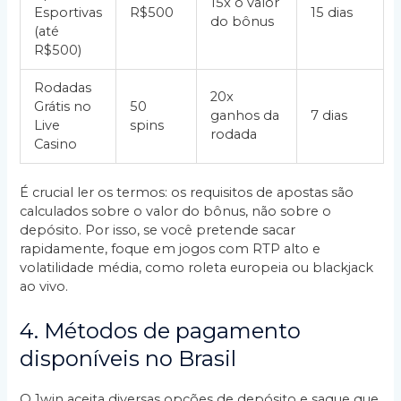
15x o valor
Esportivas
R$500
15 dias
do bônus
(até
R$500)
Rodadas
20x
Grátis no
50
ganhos da
7 dias
Live
spins
rodada
Casino
É crucial ler os termos: os requisitos de apostas são
calculados sobre o valor do bônus, não sobre o
depósito. Por isso, se você pretende sacar
rapidamente, foque em jogos com RTP alto e
volatilidade média, como roleta europeia ou blackjack
ao vivo.
4. Métodos de pagamento
disponíveis no Brasil
O 1win aceita diversas opções de depósito e saque que