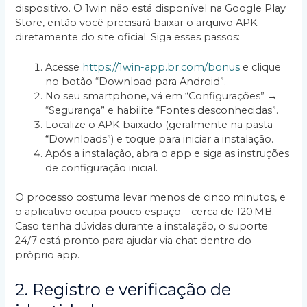
dispositivo. O 1win não está disponível na Google Play
Store, então você precisará baixar o arquivo APK
diretamente do site oficial. Siga esses passos:
Acesse
https://1win-app.br.com/bonus
e clique
no botão “Download para Android”.
No seu smartphone, vá em “Configurações” →
“Segurança” e habilite “Fontes desconhecidas”.
Localize o APK baixado (geralmente na pasta
“Downloads”) e toque para iniciar a instalação.
Após a instalação, abra o app e siga as instruções
de configuração inicial.
O processo costuma levar menos de cinco minutos, e
o aplicativo ocupa pouco espaço – cerca de 120 MB.
Caso tenha dúvidas durante a instalação, o suporte
24/7 está pronto para ajudar via chat dentro do
próprio app.
2. Registro e verificação de