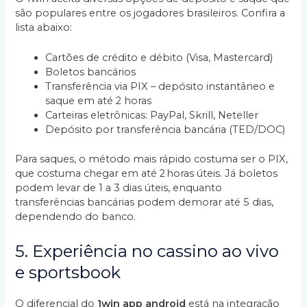
são populares entre os jogadores brasileiros. Confira a
lista abaixo:
Cartões de crédito e débito (Visa, Mastercard)
Boletos bancários
Transferência via PIX – depósito instantâneo e
saque em até 2 horas
Carteiras eletrônicas: PayPal, Skrill, Neteller
Depósito por transferência bancária (TED/DOC)
Para saques, o método mais rápido costuma ser o PIX,
que costuma chegar em até 2 horas úteis. Já boletos
podem levar de 1 a 3 dias úteis, enquanto
transferências bancárias podem demorar até 5 dias,
dependendo do banco.
5. Experiência no cassino ao vivo
e sportsbook
O diferencial do
1win app android
está na integração